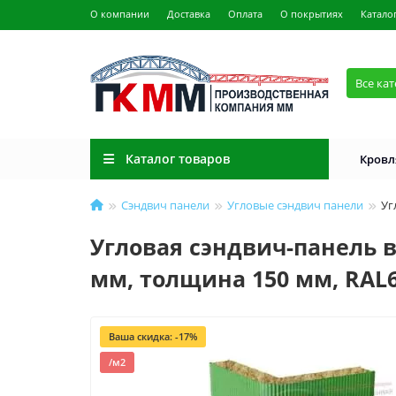
О компании
Доставка
Оплата
О покрытиях
Катало
Все ка
Каталог товаров
Кровл
Сэндвич панели
Угловые сэндвич панели
Уг
Угловая сэндвич-панель в
мм, толщина 150 мм, RAL
Ваша скидка: -17%
/м2