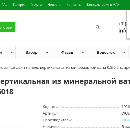
г RAL
Галерея
Услуги
Новости
Контакты
Консультация в MAX
+7 (4
тегории
info
я
Забор
Фасад
Водосток
ловая сэндвич-панель вертикальная из минеральной ваты-0.5/0.5, шир
ертикальная из минеральной ваты
6018
Код товара:
1926
Артикул:
WUS
Производитель:
ПК«
Наличие:
В н