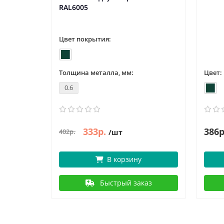
RAL6005
Цвет покрытия:
Толщина металла, мм:
Цвет:
0.6
333р.
386р
402р.
/шт
В корзину
Быстрый заказ