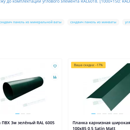
жу до комплектации углового элемента RAL6018. [1000×150; RAL
сэндвич панель из минеральной ваты
сэндвич панель из минваты
уг
Ваша скидка: -17%
 ПВХ 3м зелёный RAL 6005
Планка карнизная широка
100х85 0,5 Satin Мatt