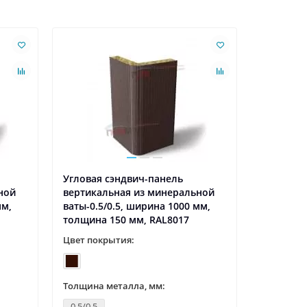
Ваша скидк
Угловая сэндвич-панель
Угловая 
ной
вертикальная из минеральной
вертикал
мм,
ваты-0.5/0.5, ширина 1000 мм,
ваты-0.5
толщина 150 мм, RAL8017
толщина 
Цвет покрытия:
Цвет пок
Толщина металла, мм:
Толщина 
0.5/0.5
0.5/0.5