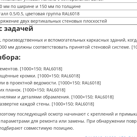
0 мм по ширине и 150 мм по толщине
алл 0.5/0.5, цветовая группа RAL6018
ряжение двух вертикальных стеновых плоскостей
с задачей
х, производственных и вспомогательных каркасных зданий, ког
00 мм должны соответствовать принятой стеновой системе. [10
ыбора:
ментов. [1000×150; RAL6018]
ищённые кромки. [1000×150; RAL6018]
и в проектной ведомости. [1000×150; RAL6018]
 планок. [1000×150; RAL6018]
елями и деталями обрамления. [1000×150; RAL6018]
звертке каждой стены. [1000×150; RAL6018]
, поэтому последующий осмотр начинают с креплений и примык
и параметрами для ремонта или замены. При обнаружении пов
 подбирают совместимую позицию.