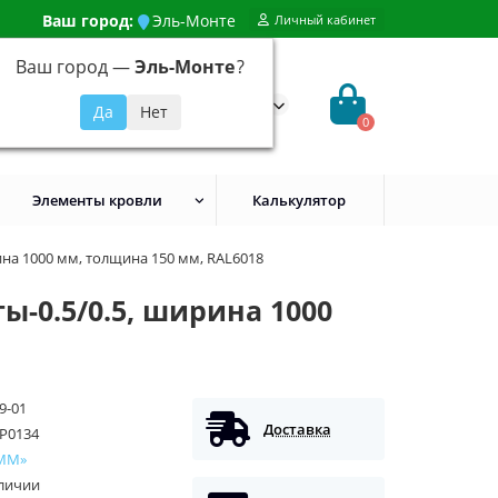
Ваш город:
Эль-Монте
Личный кабинет
Ваш город —
Эль-Монте
?
99) 648-92-94
@evroshtaketnikmoskva.ru
0
Элементы кровли
Калькулятор
ина 1000 мм, толщина 150 мм, RAL6018
-0.5/0.5, ширина 1000
9-01
Доставка
P0134
ММ»
аличии