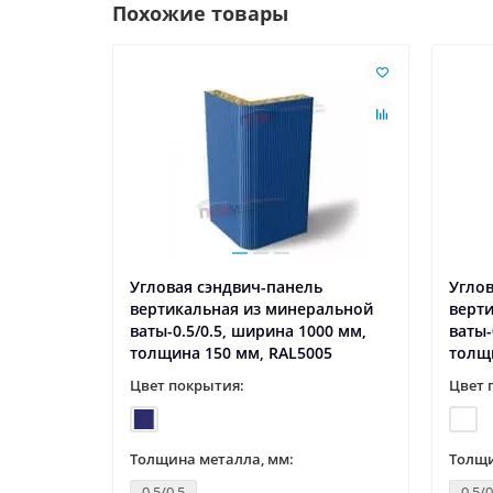
Похожие товары
ь
Угловая сэндвич-панель
Углов
альной
вертикальная из минеральной
верт
00 мм,
ваты-0.5/0.5, ширина 1000 мм,
ваты-
04
толщина 150 мм, RAL5005
толщи
Цвет покрытия:
Цвет 
Толщина металла, мм:
Толщи
0.5/0.5
0.5/0