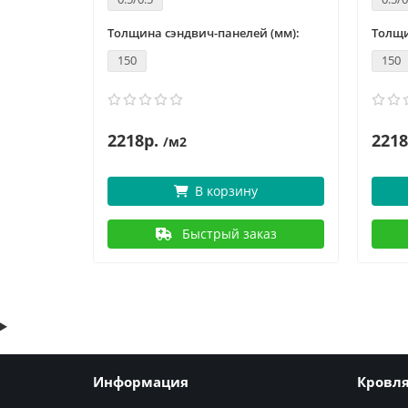
 (мм):
Толщина сэндвич-панелей (мм):
Толщи
150
150
2218р.
2218
/м2
В корзину
аз
Быстрый заказ
Информация
Кровл