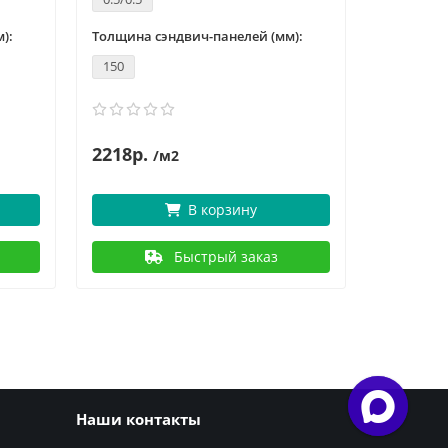
):
Толщина сэндвич-панелей (мм):
Толщина с
150
150
2218р.
2
2668р.
/м2
В корзину
Быстрый заказ
Наши контакты