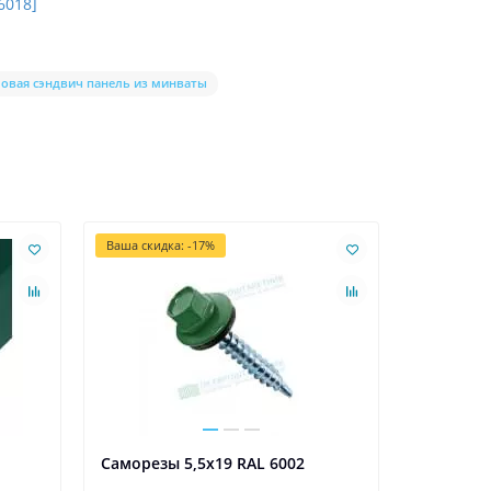
6018]
ловая сэндвич панель из минваты
Ваша скидка: -17%
я
Саморезы 5,5х19 RAL 6002
Планка п
0,4 PE с 