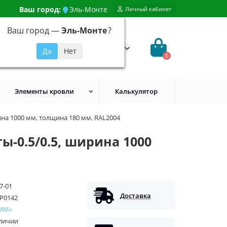
Ваш город:
Эль-Монте
Личный кабинет
Ваш город —
Эль-Монте
?
99) 648-92-94
@evroshtaketnikmoskva.ru
0
Элементы кровли
Калькулятор
ина 1000 мм, толщина 180 мм, RAL2004
-0.5/0.5, ширина 1000
7-01
Доставка
P0142
ММ»
аличии