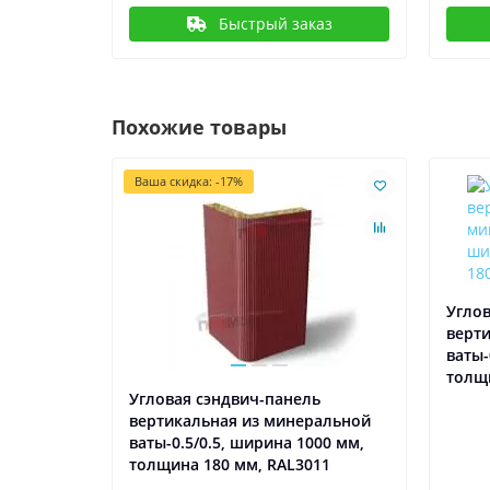
Быстрый заказ
Похожие товары
Ваша скидка: -17%
Углов
верт
ваты-
толщи
ь
Угловая сэндвич-панель
альной
вертикальная из минеральной
00 мм,
ваты-0.5/0.5, ширина 1000 мм,
05
толщина 180 мм, RAL3011