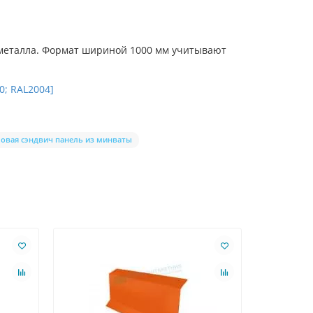
ь металла. Формат шириной 1000 мм учитывают
0; RAL2004]
ловая сэндвич панель из минваты
Ваша скидк