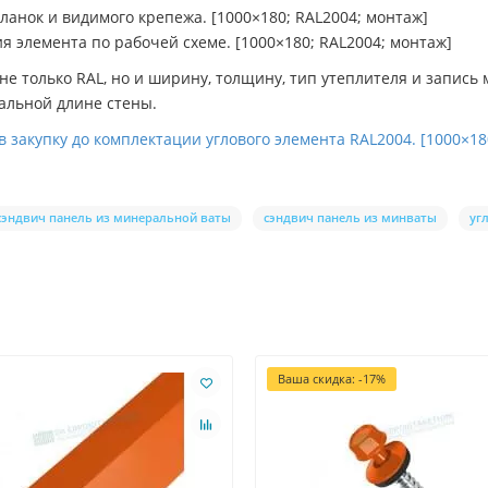
ланок и видимого крепежа. [1000×180; RAL2004; монтаж]
 элемента по рабочей схеме. [1000×180; RAL2004; монтаж]
е только RAL, но и ширину, толщину, тип утеплителя и запис
нальной длине стены.
закупку до комплектации углового элемента RAL2004. [1000×18
сэндвич панель из минеральной ваты
сэндвич панель из минваты
уг
Ваша скидка: -17%