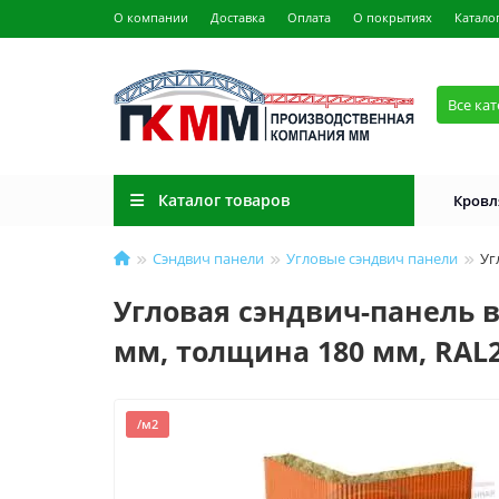
О компании
Доставка
Оплата
О покрытиях
Катало
Все ка
Каталог товаров
Кровл
Сэндвич панели
Угловые сэндвич панели
Уг
Угловая сэндвич-панель в
мм, толщина 180 мм, RAL
/м2