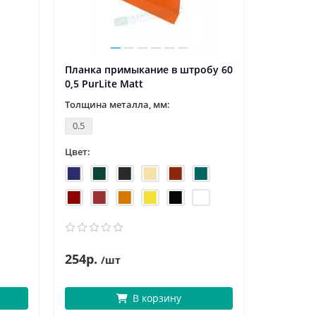
Планка примыкание в штробу 60
Планка т
0,5 PurLite Мatt
пленкой
Толщина металла, мм:
Толщина 
0.5
0.45
Цвет:
Цвет:
254р.
3
372р.
/шт
В корзину