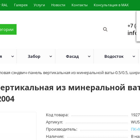
г RAL
Галерея
Услуги
Новости
Контакты
Консультация в MAX
+7 (4
тегории
info
я
Забор
Фасад
Водосток
ловая сэндвич-панель вертикальная из минеральной ваты-0.5/0.5, шир
ертикальная из минеральной ваты
2004
Код товара:
1927
Артикул:
WUS
Производитель:
ПК«
Наличие:
В н