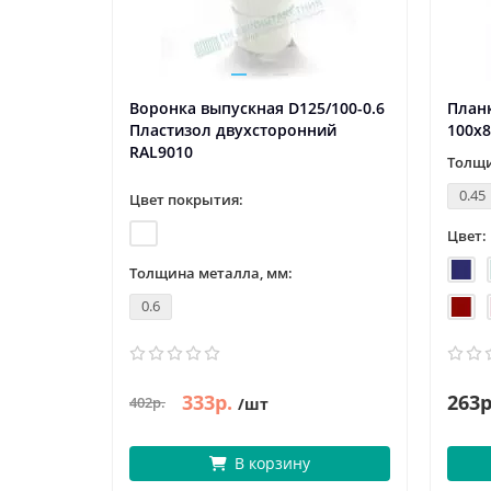
Воронка выпускная D125/100-0.6
План
Пластизол двухсторонний
100х8
RAL9010
Толщи
0.45
Цвет покрытия:
Цвет:
Толщина металла, мм:
0.6
333р.
263р
402р.
/шт
В корзину