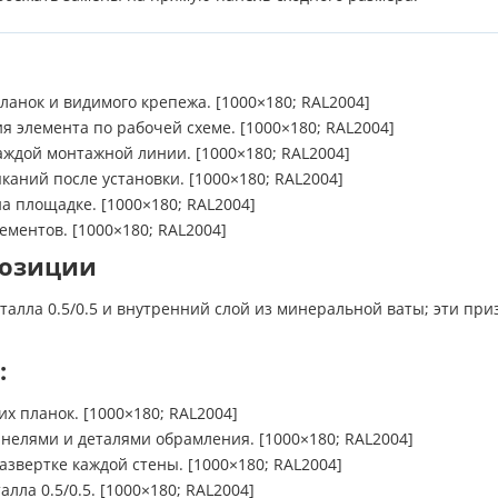
ланок и видимого крепежа. [1000×180; RAL2004]
 элемента по рабочей схеме. [1000×180; RAL2004]
аждой монтажной линии. [1000×180; RAL2004]
каний после установки. [1000×180; RAL2004]
а площадке. [1000×180; RAL2004]
ментов. [1000×180; RAL2004]
позиции
алла 0.5/0.5 и внутренний слой из минеральной ваты; эти приз
:
 планок. [1000×180; RAL2004]
елями и деталями обрамления. [1000×180; RAL2004]
звертке каждой стены. [1000×180; RAL2004]
лла 0.5/0.5. [1000×180; RAL2004]