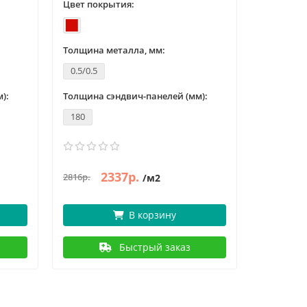
Цвет покрытия:
Цвет пок
Толщина металла, мм:
Толщина 
0.5/0.5
0.5/0.5
):
Толщина сэндвич-панелей (мм):
Толщина с
180
180
2337р.
2340р.
2816р.
/м2
В корзину
Быстрый заказ