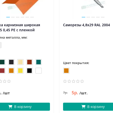
ка карнизная широкая
Саморезы 4,8х29 RAL 2004
5 0,45 PE с пленкой
на металла, мм:
Цвет покрытия:
.
5р.
7р.
/шт
/шт.
В корзину
В корзину