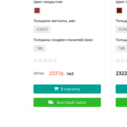
Цвет покрытия:
Цвет 
Толщина металла, мм:
Толщи
0.5/0.5
0.5/0
 (мм):
Толщина сэндвич-панелей (мм):
Толщи
180
180
2337р.
2322
2816р.
/м2
В корзину
аз
Быстрый заказ