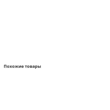
Планка торцевая сегментная 20мм Левая 0,5 PurPro Мatt 275 с
пленкой
392р.
472р.
В корзину
Быстрый заказ
Похожие товары
Ваша скидка: -17%
/м2