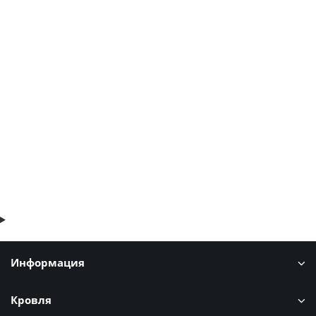
Угловая сэндвич-панель вертикальная из
пенополистирола-0.5/0.5, ширина 1200 мм, толщина 250 мм,
RAL3009
2140р.
В корзину
Быстрый заказ
Информация
Кровля