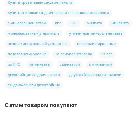
Купить кровельные сэндвич-панели
Купить стеновые сэндвич-панели с пенополилистиролом
с минеральной ватой
ппс
ППС
минвата
минплита
минераловатный утеплитель
утеплитель минеральная вата
пенополистироловый утеплитель
пенополистирольные
пенополистироловые
из пенополистирола
из ппс
из ППС
из минваты
с минватой
с минплитой
двухслойные сэндвич-панели
двухслойные сэндвич панели
сэндвич-панели двухслойные
С этим товаром покупают
Ваша скидка: -17%
/шт