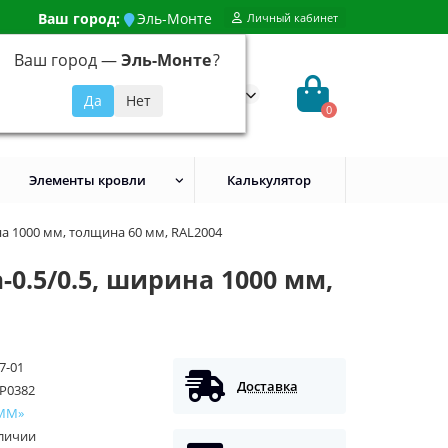
Ваш город:
Эль-Монте
Личный кабинет
Ваш город —
Эль-Монте
?
99) 648-92-94
@evroshtaketnikmoskva.ru
0
Элементы кровли
Калькулятор
а 1000 мм, толщина 60 мм, RAL2004
0.5/0.5, ширина 1000 мм,
7-01
Доставка
P0382
ММ»
аличии