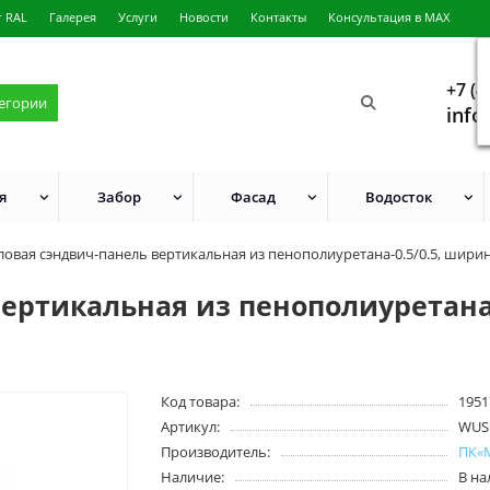
г RAL
Галерея
Услуги
Новости
Контакты
Консультация в MAX
+7 (4
тегории
info
я
Забор
Фасад
Водосток
ловая сэндвич-панель вертикальная из пенополиуретана-0.5/0.5, ширин
ертикальная из пенополиуретана-
Код товара:
1951
Артикул:
WUS
Производитель:
ПК«
Наличие:
В н