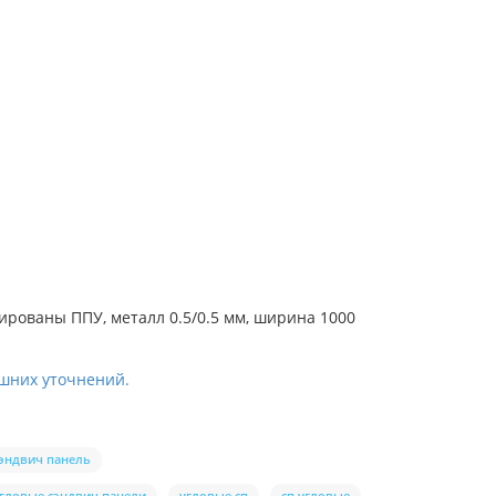
ированы ППУ, металл 0.5/0.5 мм, ширина 1000
ишних уточнений.
сэндвич панель
гловые сэндвич панели
угловые сп
сп угловые