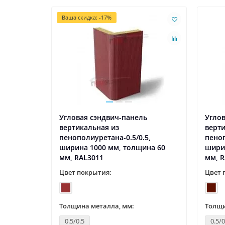
Ваша скидка: -17%
ь
Угловая сэндвич-панель
Углов
вертикальная из
верти
5,
пенополиуретана-0.5/0.5,
пеноп
на 60
ширина 1000 мм, толщина 60
шири
мм, RAL3011
мм, R
Цвет покрытия:
Цвет 
Толщина металла, мм:
Толщи
0.5/0.5
0.5/0