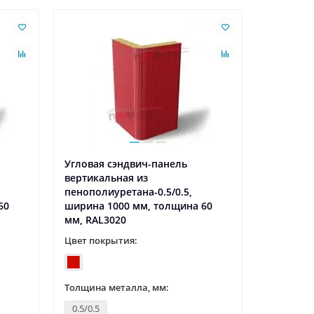
Угловая сэндвич-панель
Угловая 
вертикальная из
вертикал
пенополиуретана-0.5/0.5,
пенополи
60
ширина 1000 мм, толщина 60
ширина 1
мм, RAL3020
мм, RAL5
Цвет покрытия:
Цвет пок
Толщина металла, мм:
Толщина 
0.5/0.5
0.5/0.5