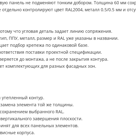
овую панель не подменяют тонким добором. Толщина 60 мм сох
отдельно контролируют цвет RAL2004, металл 0.5/0.5 мм и отс
потому что угловая деталь задает линию сопряжения.
п, ППУ, металл, размер и RAL уже указаны в названии.
щает подбор крепежа по одинаковой базе.
соответствия поставки проектной спецификации.
ряется до монтажа, а не после закрытия контура.
чет комплектующих для разных фасадных зон.
й утепленный контур.
а замена элемента той же толщины.
 сохранением выбранного RAL.
вертикального завершения плоскости.
ринят для всех панельных элементов.
рвисные корпуса.