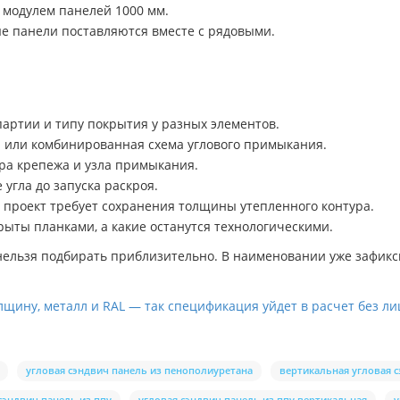
 модулем панелей 1000 мм.
ые панели поставляются вместе с рядовыми.
партии и типу покрытия у разных элементов.
я или комбинированная схема углового примыкания.
тра крепежа и узла примыкания.
угла до запуска раскроя.
 проект требует сохранения толщины утепленного контура.
рыты планками, а какие останутся технологическими.
 нельзя подбирать приблизительно. В наименовании уже зафикс
щину, металл и RAL — так спецификация уйдет в расчет без л
угловая сэндвич панель из пенополиуретана
вертикальная угловая 
сэндвич панель из ппу
угловая сэндвич панель из ппу вертикальная
у