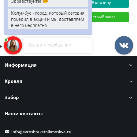
Здравствуйте!
В корзину
В корзину
Колумбус - город, который сегодня
Быстрый заказ
Быстрый заказ
победил в акции и мы доставляем
в него бесплатно
Введите сообщение
Информация
Кровля
Забор
Наши контакты
info@evroshtaketnikmoskva.ru