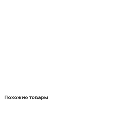
Планка торцевая 142х100 0,4 PE с пленкой
371р.
447р.
В корзину
Быстрый заказ
Похожие товары
/м2