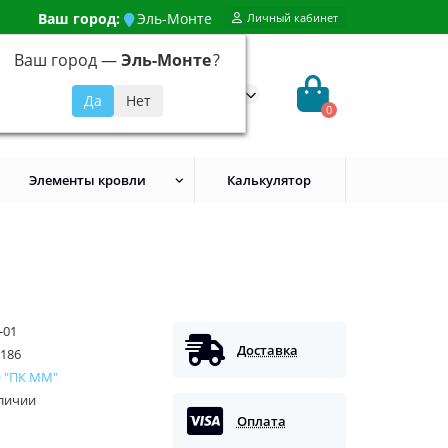
Ваш город:
Эль-Монте
Личный кабинет
Ваш город —
Эль-Монте
?
99) 648-92-94
@evroshtaketnikmoskva.ru
0
Элементы кровли
Калькулятор
-01
Доставка
186
 "ПК ММ"
аличии
Оплата