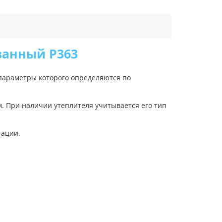
ванный Р363
 параметры которого определяются по
м. При наличии утеплителя учитывается его тип
тации.