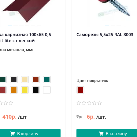
а карнизная 100х65 0,5
Саморезы 5,5х25 RAL 3003
it lite с пленкой
на металла, мм:
Цвет покрытия:
410р.
6р.
7р.
/шт
/шт.
В корзину
В корзину