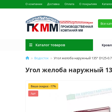
О компании
Доставка
Оплата
О покрытиях
Катало
Все ка
Каталог товаров
Кровл
Водосток
Угол желоба наружный 135° D125-0.
Угол желоба наружный 13
Ваша скидка: -17%
/шт