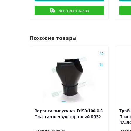
Быстрый заказ
Похожие товары
100/300-
Воронка выпускная D150/100-0.6
Тройн
ронний
Пластизол двухсторонний RR32
Плас
RAL9