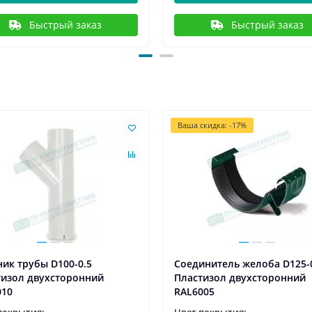
Быстрый заказ
Быстрый заказ
Ваша скидка: -17%
ик трубы D100-0.5
Соединитель желоба D125-
тизол двухсторонний
Пластизол двухсторонний
010
RAL6005