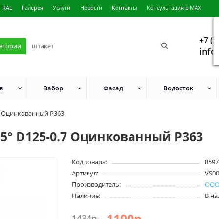
г RAL
Галерея
Услуги
Новости
Контакты
Консультация в MAX
+7 (4
тегории
info
я
Забор
Фасад
Водосток
7 Оцинкованный Р363
5° D125-0.7 Оцинкованный Р363
Код товара:
8597
Артикул:
VS00
Производитель:
ООО
Наличие:
В н
1190р.
1434р.