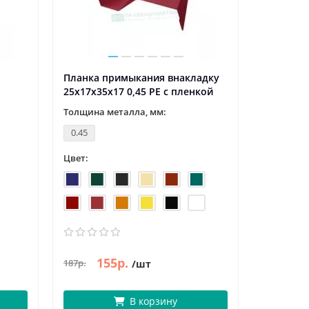
Планка примыкания внакладку
Планка т
25х17х35х17 0,45 PE с пленкой
пленкой
Толщина металла, мм:
Толщина 
0.45
0.4
Цвет:
Цвет:
155р.
291р.
187р.
/шт
/
В корзину