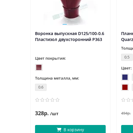
Воронка выпускная D125/100-0.6
Планк
Пластизол двухсторонний Р363
Quarz
Толщи
0.5
Цвет покрытия:
Цвет:
Толщина металла, мм:
0.6
328р.
494р.
/шт
В корзину