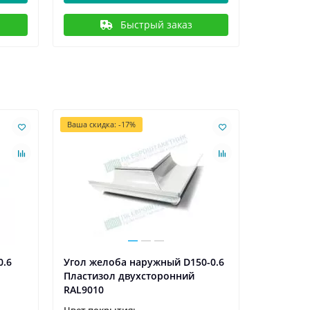
Быстрый заказ
Ваша скидка: -17%
0.6
Угол желоба наружный D150-0.6
Держател
Пластизол двухсторонний
кирпич) 
RAL9010
RAL9005