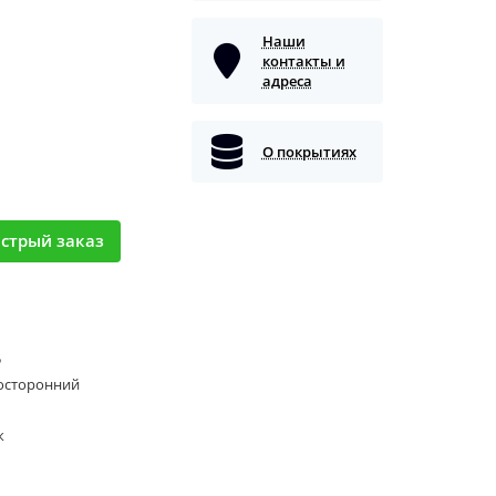
Наши
контакты и
адреса
О покрытиях
стрый заказ
5
осторонний
к