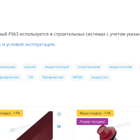
ый Р363 используется в строительных системах с учетом указа
 и условий эксплуатации.
ическая)
желоб
водосточный
пластиковая
водосточная
Профнастил
С8
Профнастил
МП20
водосток
кидка: -17%
Ваша скидка: -17%
Лидер продаж!