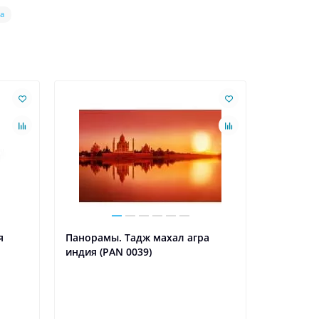
а
Ваша скидк
я
Панорамы. Тадж махал агра
Декорати
индия (PAN 0039)
жалюзи Mi
пленкой 
красный
Цвет пок