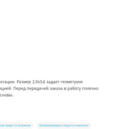
ктации. Размер 2,0х3,6 задает геометрию
ицией. Перед передачей заказа в работу полезно
основы.
ные ворота жалюзи
Алюминиевые ворота жалюзи