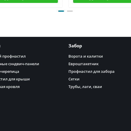
я
Забор
 профнастил
Ворота и калитки
ные сэндвич-панели
Евроштакетник
очерепица
Профнастил для забора
тил для крыши
Сетки
ая кровля
Трубы, лаги, сваи