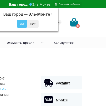
Ваш город:
Эль-Монте
Личный кабинет
Ваш город —
Эль-Монте
?
99) 648-92-94
@evroshtaketnikmoskva.ru
0
Элементы кровли
Калькулятор
0-01
Доставка
M067
ММ»
аличии
Оплата