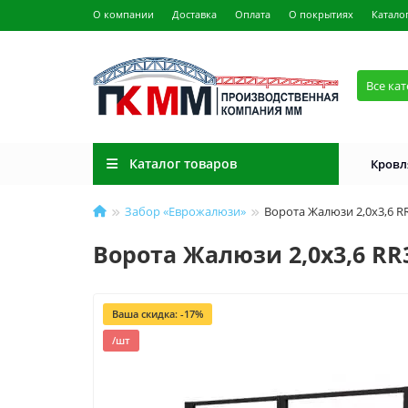
О компании
Доставка
Оплата
О покрытиях
Катало
Все ка
Каталог товаров
Кровл
Забор «Еврожалюзи»
Ворота Жалюзи 2,0х3,6 R
Ворота Жалюзи 2,0х3,6 RR
Ваша скидка: -17%
/шт