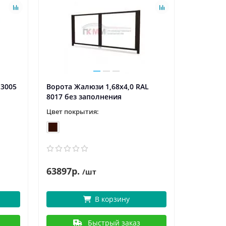
 3005
Ворота Жалюзи 1,68х4,0 RAL
Ворота Ж
8017 без заполнения
без запо
Цвет покрытия:
Цвет пок
63897р.
82376р.
/шт
В корзину
Быстрый заказ