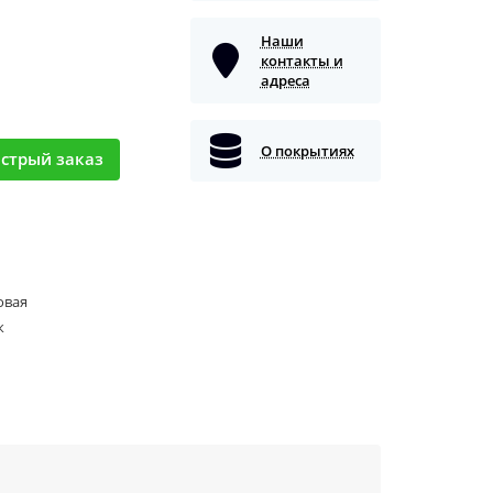
Наши
контакты и
адреса
О покрытиях
стрый заказ
овая
к