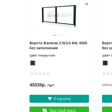
RAL 8017
Ворота Жалюзи 2,0х3,6 RAL 6005
Ворот
без заполнения
без 
Цвет покрытия:
Цвет 
45039р.
54261
/шт
В корзину
аз
Быстрый заказ