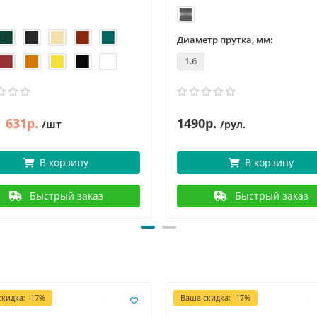
Диаметр прутка, мм:
1.6
631р.
1490р.
/шт
/рул.
В корзину
В корзину
Быстрый заказ
Быстрый заказ
кидка: -17%
Ваша скидка: -17%