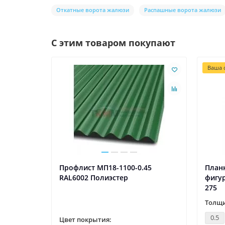
Откатные ворота жалюзи
Распашные ворота жалюзи
С этим товаром покупают
Ваша с
Профлист МП18-1100-0.45
План
RAL6002 Полиэстер
фигур
275
Толщи
0.5
Цвет покрытия: