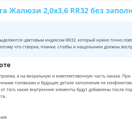
та Жалюзи 2,0х3,6 RR32 без запол
выделяются цветовым индексом RR32, который нужно точно повт
 потому что створки, планки, столбы и нащельники должны вос
оте
проема, а на визуальную и комплектовочную часть заказа. При 
ными головками и будущие детали заполнения не конфликтовали
от того, какие внутренние элементы будут добавлены после по
та.
ния