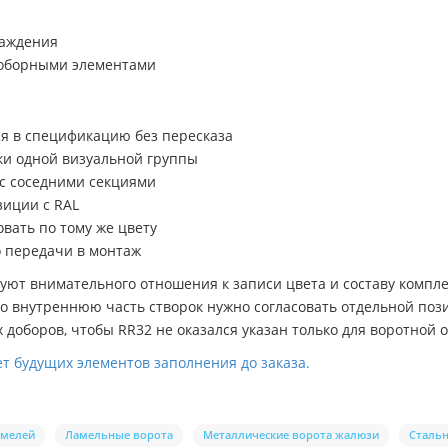
раждения
доборными элементами
ся в спецификацию без пересказа
ки одной визуальной группы
 с соседними секциями
зиции с RAL
вать по тому же цвету
 передачи в монтаж
уют внимательного отношения к записи цвета и составу компле
что внутреннюю часть створок нужно согласовать отдельной поз
х доборов, чтобы RR32 не оказался указан только для воротной 
т будущих элементов заполнения до заказа.
амелей
Ламельные ворота
Металлические ворота жалюзи
Сталь