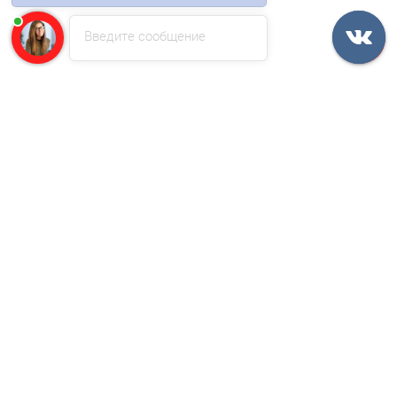
Быстрый заказ
Введите сообщение
/шт
Угол желоба наружный D125-0.6 Пластизол двухсторонний
RAL8017
699р.
В корзину