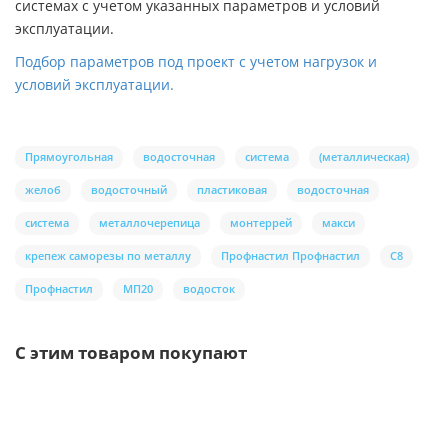
системах с учетом указанных параметров и условий
эксплуатации.
Подбор параметров под проект с учетом нагрузок и
условий эксплуатации.
Прямоугольная
водосточная
система
(металлическая)
желоб
водосточный
пластиковая
водосточная
система
металлочерепица
монтеррей
макси
крепеж саморезы по металлу
Профнастил Профнастил
С8
Профнастил
МП20
водосток
С этим товаром покупают
/шт