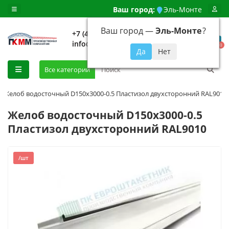
Ваш город:
Эль-Монте
Ваш город —
Эль-Монте
?
+7 (499) 648-92-94
info@evroshtaketnikmoskva.ru
0
Все категории
Желоб водосточный D150х3000-0.5 Пластизол двухсторонний RAL9010
Желоб водосточный D150х3000-0.5
Пластизол двухсторонний RAL9010
/шт