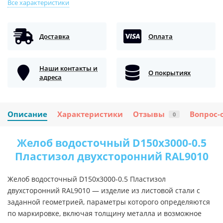
Все характеристики
Доставка
Оплата
Наши контакты и
О покрытиях
адреса
Описание
Характеристики
Отзывы
Вопрос-
0
Желоб водосточный D150х3000-0.5
Пластизол двухсторонний RAL9010
Желоб водосточный D150х3000-0.5 Пластизол
двухсторонний RAL9010 — изделие из листовой стали с
заданной геометрией, параметры которого определяются
по маркировке, включая толщину металла и возможное