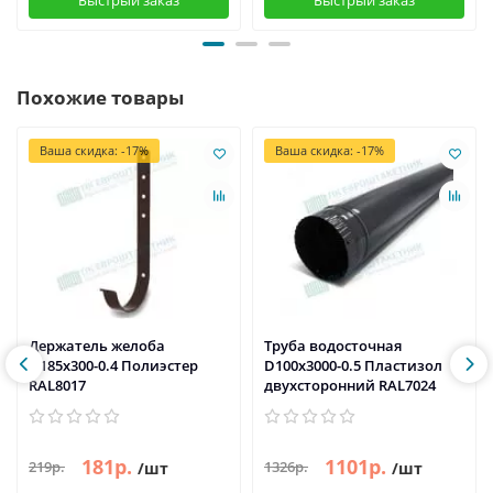
Быстрый заказ
Быстрый заказ
Похожие товары
Ваша скидка: -17%
Ваша скидка: -17%
Держатель желоба
Труба водосточная
D185х300-0.4 Полиэстер
D100х3000-0.5 Пластизол
RAL8017
двухсторонний RAL7024
181р.
1101р.
219р.
1326р.
/шт
/шт