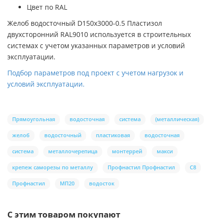
Цвет по RAL
Желоб водосточный D150х3000-0.5 Пластизол
двухсторонний RAL9010 используется в строительных
системах с учетом указанных параметров и условий
эксплуатации.
Подбор параметров под проект с учетом нагрузок и
условий эксплуатации.
Прямоугольная
водосточная
система
(металлическая)
желоб
водосточный
пластиковая
водосточная
система
металлочерепица
монтеррей
макси
крепеж саморезы по металлу
Профнастил Профнастил
С8
Профнастил
МП20
водосток
С этим товаром покупают