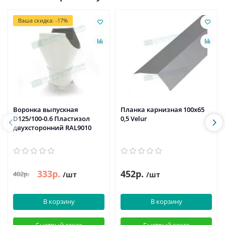
Ваша скидка: -17%
Воронка выпускная
Планка карнизная 100х65
D125/100-0.6 Пластизол
0,5 Velur
двухсторонний RAL9010
333р.
452р.
402р.
/шт
/шт
В корзину
В корзину