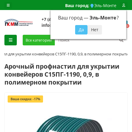
Ваш город:
Эль-Монте
Ваш город —
Эль-Монте
?
+7 (499) 648-92-94
info@evroshtaketnikmoskva.ru
0
Все категории
ил для укрытии конвейеров С15ПГ-1190, 0,9, в полимерном покрытии
Арочный профнастил для укрытии
конвейеров С15ПГ-1190, 0,9, в
полимерном покрытии
Ваша скидка: -17%