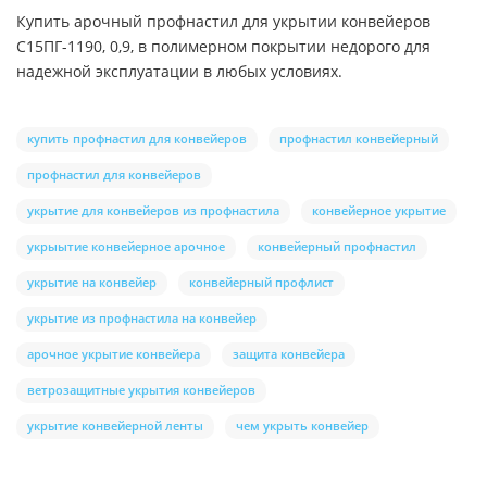
Купить арочный профнастил для укрытии конвейеров
С15ПГ-1190, 0,9, в полимерном покрытии недорого для
надежной эксплуатации в любых условиях.
купить профнастил для конвейеров
профнастил конвейерный
профнастил для конвейеров
укрытие для конвейеров из профнастила
конвейерное укрытие
укрыытие конвейерное арочное
конвейерный профнастил
укрытие на конвейер
конвейерный профлист
укрытие из профнастила на конвейер
арочное укрытие конвейера
защита конвейера
ветрозащитные укрытия конвейеров
укрытие конвейерной ленты
чем укрыть конвейер