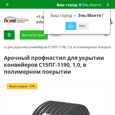
Ваш город:
Эль-Монте
Ваш город —
Эль-Монте
?
+7 (499) 648-92-94
info@evroshtaketnikmoskva.ru
0
Все категории
ил для укрытии конвейеров С15ПГ-1190, 1,0, в полимерном покрытии
Арочный профнастил для укрытии
конвейеров С15ПГ-1190, 1,0, в
полимерном покрытии
Ваша скидка: -17%