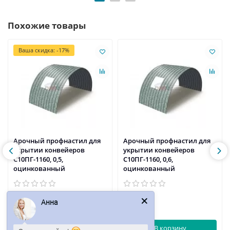
Похожие товары
Ваша скидка: -17%
Арочный профнастил для
Арочный профнастил для
укрытии конвейеров
укрытии конвейеров
С10ПГ-1160, 0,5,
С10ПГ-1160, 0,6,
оцинкованный
оцинкованный
890р.
991р.
Анна
1072р.
В корзину
В корзину