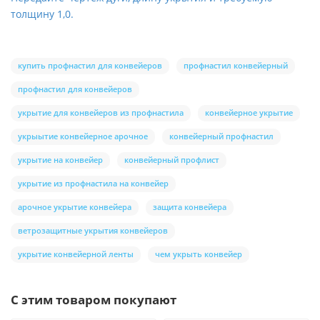
толщину 1,0.
купить профнастил для конвейеров
профнастил конвейерный
профнастил для конвейеров
укрытие для конвейеров из профнастила
конвейерное укрытие
укрыытие конвейерное арочное
конвейерный профнастил
укрытие на конвейер
конвейерный профлист
укрытие из профнастила на конвейер
арочное укрытие конвейера
защита конвейера
ветрозащитные укрытия конвейеров
укрытие конвейерной ленты
чем укрыть конвейер
С этим товаром покупают