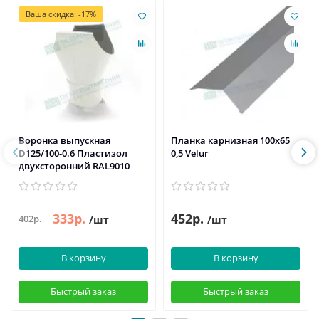
Ваша скидка: -17%
Воронка выпускная
Планка карнизная 100х65
D125/100-0.6 Пластизол
0,5 Velur
двухсторонний RAL9010
333р.
452р.
402р.
/шт
/шт
В корзину
В корзину
Быстрый заказ
Быстрый заказ