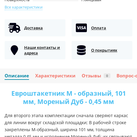
Все характеристики
Доставка
Оплата
Наши контакты и
О покрытиях
адреса
Описание
Характеристики
Отзывы
Вопрос-
0
Евроштакетник М - образный, 101
мм, Мореный Дуб - 0,45 мм
Для второго этапа комплектации сначала сверяют каркас
для линии вокруг складской площадки; В рабочей строке
закреплены М-образный, ширина 101 мм, толщина
металла 0,45 мм и исполнение Мореный Дуб; их связывают