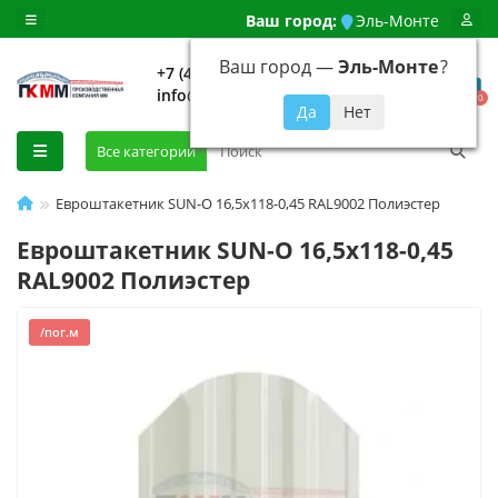
Ваш город:
Эль-Монте
Ваш город —
Эль-Монте
?
+7 (499) 648-92-94
info@evroshtaketnikmoskva.ru
0
Все категории
Евроштакетник SUN-O 16,5х118-0,45 RAL9002 Полиэстер
Евроштакетник SUN-O 16,5х118-0,45
RAL9002 Полиэстер
/пог.м