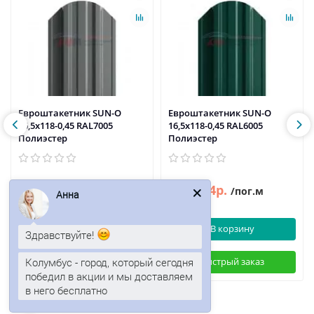
Евроштакетник SUN-O
Евроштакетник SUN-O
16,5х118-0,45 RAL7005
16,5х118-0,45 RAL6005
Полиэстер
Полиэстер
99р.
94р.
114р.
/пог.м
/пог.м
Анна
В корзину
В корзину
Здравствуйте!
Колумбус - город, который сегодня
Быстрый заказ
Быстрый заказ
победил в акции и мы доставляем
в него бесплатно