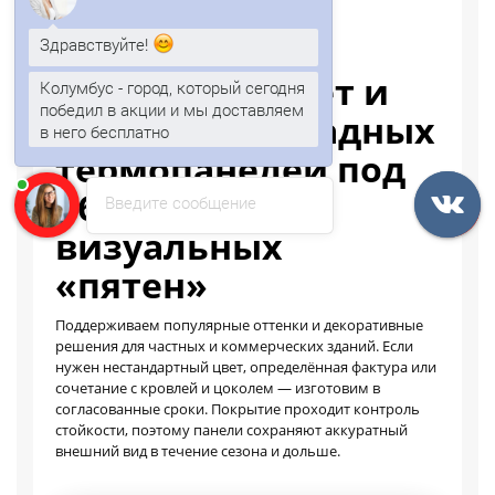
Здравствуйте!
Колумбус - город, который сегодня
АКТУАЛЬНЫЕ ЦВЕТА
победил в акции и мы доставляем
Подберите цвет и
в него бесплатно
покрытие фасадных
Напишите мне до 04:12
термопанелей под
объект без
Введите сообщение
визуальных
«пятен»
Поддерживаем популярные оттенки и декоративные
решения для частных и коммерческих зданий. Если
нужен нестандартный цвет, определённая фактура или
сочетание с кровлей и цоколем — изготовим в
согласованные сроки. Покрытие проходит контроль
стойкости, поэтому панели сохраняют аккуратный
внешний вид в течение сезона и дольше.