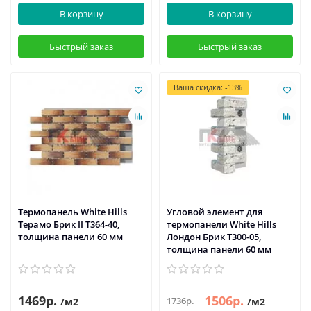
В корзину
В корзину
Быстрый заказ
Быстрый заказ
Ваша скидка: -13%
Термопанель White Hills
Угловой элемент для
Терамо Брик II Т364-40,
термопанели White Hills
толщина панели 60 мм
Лондон Брик Т300-05,
толщина панели 60 мм
1469р.
1506р.
1736р.
/м2
/м2