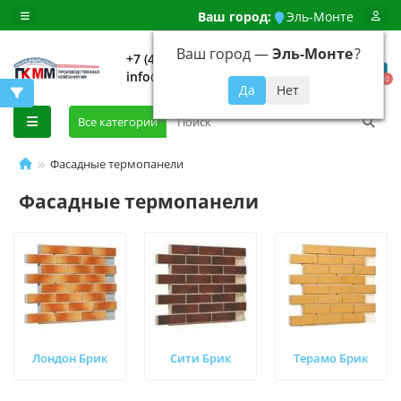
Ваш город:
Эль-Монте
Ваш город —
Эль-Монте
?
+7 (499) 648-92-94
info@evroshtaketnikmoskva.ru
0
Все категории
Фасадные термопанели
Фасадные термопанели
Лондон Брик
Сити Брик
Терамо Брик