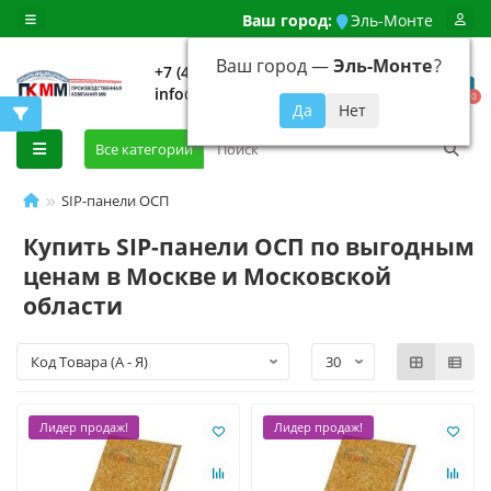
Ваш город:
Эль-Монте
Ваш город —
Эль-Монте
?
+7 (499) 648-92-94
info@evroshtaketnikmoskva.ru
0
Все категории
SIP-панели ОСП
Купить SIP-панели ОСП по выгодным
ценам в Москве и Московской
области
Лидер продаж!
Лидер продаж!