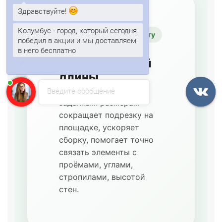
Здравствуйте!
Изготовление по проекту
Колумбус - город, который сегодня
Панели
победил в акции и мы доставляем
в него бесплатно
нестандартной
длины
Изготовление по
Введите сообщение
заданным размерам
сокращает подрезку на
площадке, ускоряет
сборку, помогает точно
связать элементы с
проёмами, углами,
стропилами, высотой
стен.