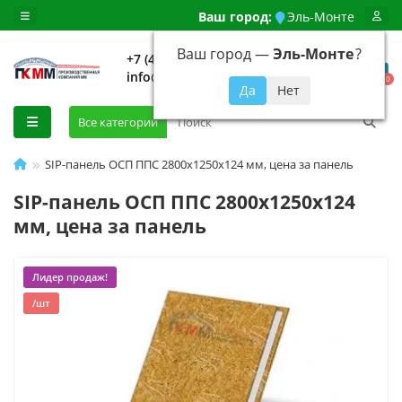
Ваш город:
Эль-Монте
Ваш город —
Эль-Монте
?
+7 (499) 648-92-94
info@evroshtaketnikmoskva.ru
0
Все категории
SIP-панель ОСП ППС 2800х1250х124 мм, цена за панель
SIP-панель ОСП ППС 2800х1250х124
мм, цена за панель
Лидер продаж!
/шт