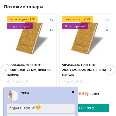
Похожие товары
Ваша скидка: -17%
Ваша скидка: -17%
Лидер продаж!
Лидер продаж!
SIP-панель ОСП ППС
SIP-панель ОСП ППС
2800х1250х174 мм, цена за
2800х1250х224 мм, цена за
панель
панель
Анна
1449р.
1647р.
1746р.
1984р.
/шт
/шт
Здравствуйте!
В корзину
В корзину