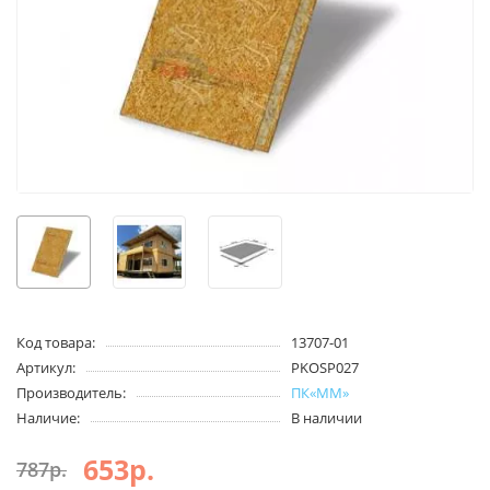
Код товара:
13707-01
Артикул:
PKOSP027
Производитель:
ПК«ММ»
Наличие:
В наличии
653р.
787р.