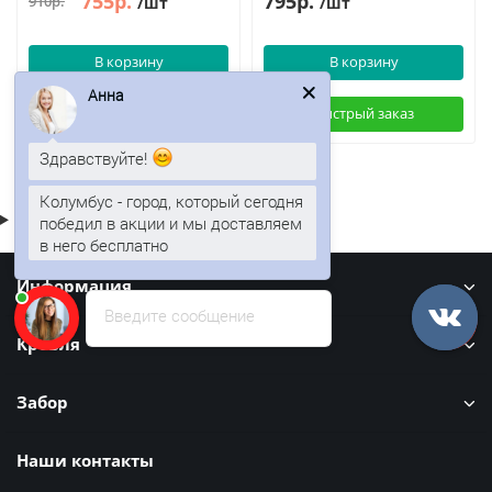
755р.
795р.
910р.
/шт
/шт
В корзину
В корзину
Анна
Быстрый заказ
Быстрый заказ
Здравствуйте!
Колумбус - город, который сегодня
победил в акции и мы доставляем
в него бесплатно
Информация
Введите сообщение
Кровля
Забор
Наши контакты