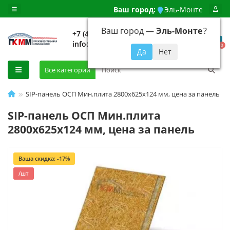
Ваш город:
Эль-Монте
Ваш город —
Эль-Монте
?
+7 (499) 648-92-94
info@evroshtaketnikmoskva.ru
0
Все категории
SIP-панель ОСП Мин.плита 2800х625х124 мм, цена за панель
SIP-панель ОСП Мин.плита
2800х625х124 мм, цена за панель
Ваша скидка: -17%
/шт