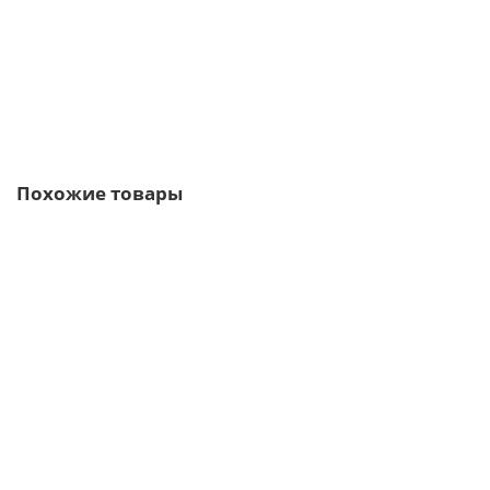
1050р.
В корзину
Быстрый заказ
Похожие товары
Ваша скидка: -17%
/шт
SIP-панель ОСП Мин.плита 2500х625х224 мм, цена за панель