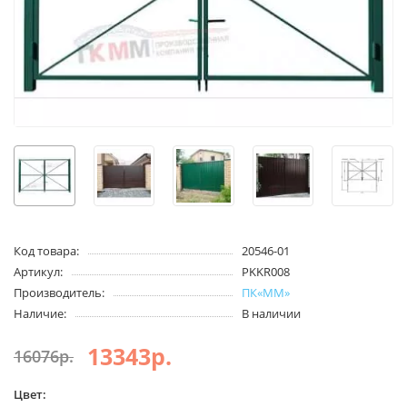
Код товара:
20546-01
Артикул:
PKKR008
Производитель:
ПК«ММ»
Наличие:
В наличии
13343р.
16076р.
Цвет: