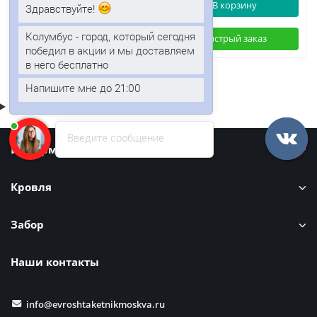
В корзину
В корзину
Здравствуйте!
Колумбус - город, который сегодня
Быстрый заказ
Быстрый заказ
победил в акции и мы доставляем
в него бесплатно
Напишите мне до 21:00
Введите сообщение
Информация
Кровля
Забор
Наши контакты
info@evroshtaketnikmoskva.ru