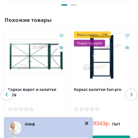
Похожие товары
Ваша скидка: -17%
Лидер продаж!
Каркас ворот и калитки
Каркас калитки Sun pro
SUN
20914р.
9343р.
11257р.
/комп
/шт
Анна