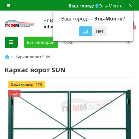
Ваш город:
Эль-Монте
Ваш город —
Эль-Монте
?
+7 (499) 648-92-94
info@evroshtaketnikmoskva.ru
0
Все категории
Каркас ворот SUN
Каркас ворот SUN
Ваша скидка: -17%
/шт