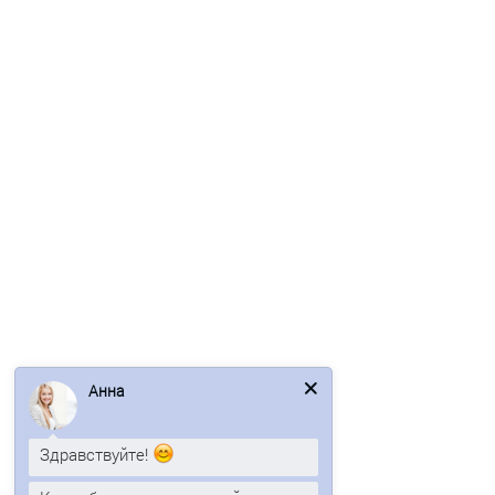
/м2
Кровельные сэндвич-панели из минеральной ваты-0.5/0.5,
ширина 1200 мм, толщина 60 мм, RAL7024
1559р.
Анна
В корзину
Здравствуйте!
Быстрый заказ