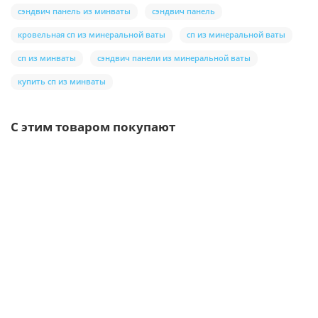
сэндвич панель из минваты
сэндвич панель
кровельная сп из минеральной ваты
сп из минеральной ваты
сп из минваты
сэндвич панели из минеральной ваты
купить сп из минваты
С этим товаром покупают
Ваша скидка: -17%
/шт
Воронка выпускная D125/100-0.6 Пластизол двухсторонний
RAL9010