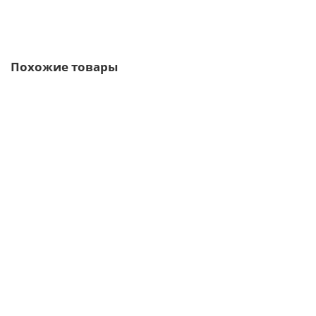
Быстрый заказ
Похожие товары
/м2
Кровельные сэндвич-панели из минеральной ваты-0.5/0.5,
ширина 1200 мм, толщина 60 мм, RAL3009
1577р.