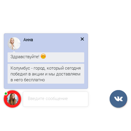
В корзину
Быстрый заказ
/м2
Анна
Здравствуйте!
Колумбус - город, который сегодня
победил в акции и мы доставляем
в него бесплатно
Кровельные сэндвич-панели из минеральной ваты-0.5/0.5,
Введите сообщение
ширина 1000 мм, толщина 10 мм, RAL6002
1634р.