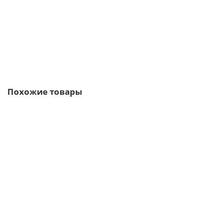
364р.
438р.
В корзину
Быстрый заказ
Похожие товары
Ваша скидка: -17%
/м2
Кровельные сэндвич-панели из минеральной ваты-0.5/0.5,
ширина 1000 мм, толщина 10 мм, RAL2004