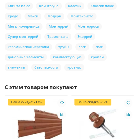
Квинта плюс
Квинта уно
Классик
Классик плюс
Кредо
Макси
Модерн
Монтекристо
Металлочерепица
Монтеррей
Монтерроса
Супер монтеррей
Трамонтана
Экоррей
керамическая черепица
трубы
лаги
сваи
доборные элементы
комплектующие
кровли
элементы
безопасности
кровли.
С этим товаром покупают
Ваша скидка: -17%
Ваша скидка: -17%