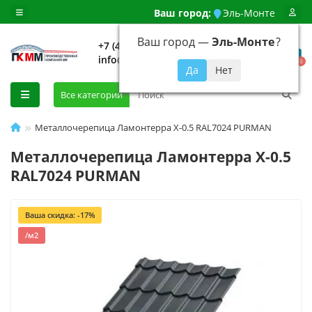
Ваш город:
Эль-Монте
Ваш город —
Эль-Монте
?
+7 (499) 648-92-94
info@evroshtaketnikmoskva.ru
0
Все категории
Металлочерепица Ламонтерра X-0.5 RAL7024 PURMAN
Металлочерепица Ламонтерра X-0.5
RAL7024 PURMAN
Ваша скидка: -17%
/м2