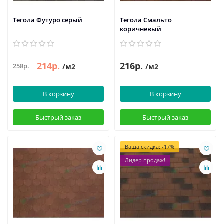
Тегола Футуро серый
Тегола Смальто
коричневый
214р.
216р.
258р.
/м2
/м2
В корзину
В корзину
Быстрый заказ
Быстрый заказ
Ваша скидка: -17%
Лидер продаж!