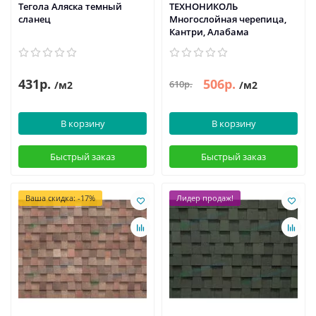
Тегола Аляска темный
ТЕХНОНИКОЛЬ
сланец
Многослойная черепица,
Кантри, Алабама
431р.
506р.
610р.
/м2
/м2
В корзину
В корзину
Быстрый заказ
Быстрый заказ
Ваша скидка: -17%
Лидер продаж!