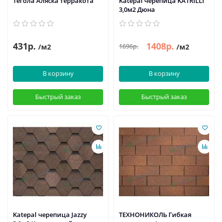
Тегола Аляска терракота
Katepal черепица KATRILLI
3,0м2 Дюна
431р.
1408р.
1696р.
/м2
/м2
В корзину
В корзину
Быстрый заказ
Быстрый заказ
Katepal черепица Jazzy
ТЕХНОНИКОЛЬ Гибкая