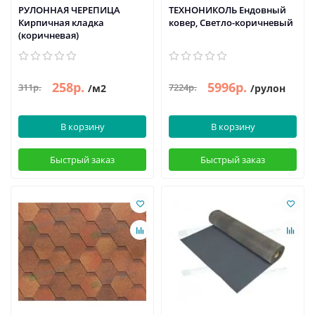
РУЛОННАЯ ЧЕРЕПИЦА
ТЕХНОНИКОЛЬ Ендовный
Кирпичная кладка
ковер, Светло-коричневый
(коричневая)
258р.
5996р.
311р.
7224р.
/м2
/рулон
В корзину
В корзину
Быстрый заказ
Быстрый заказ