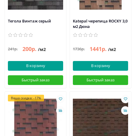
Тегола Винтаж серый
Katepal черепица ROCKY 3,0
м2 Дюна
200р.
1441р.
241р.
1736р.
/м2
/м2
В корзину
В корзину
Быстрый заказ
Быстрый заказ
Ваша скидка: -17%