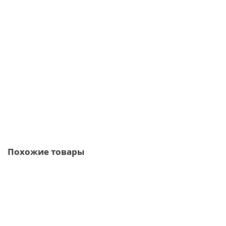
Планка торцевая сегментная 30мм Левая 0,5 Quarzit lite с
пленкой
378р.
В корзину
Быстрый заказ
Похожие товары
Ваша скидка: -17%
/м2