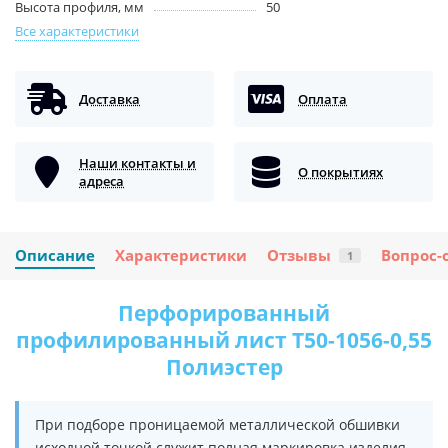
Высота профиля, мм
50
Все характеристики
Доставка
Оплата
Наши контакты и
О покрытиях
адреса
Описание
Характеристики
Отзывы
Вопрос-
1
Перфорированный
профилированный лист Т50-1056-0,55
Полиэстер
При подборе проницаемой металлической обшивки
исходной точкой служит полная маркировка изделия.