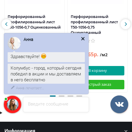
Перфорированный
Перфорированный
профилированный лист
профилированный лист
Т50-1056-0,7 Оцинкованный
Т50-1056-0,75
Оцинкованный
Анна
732р.
765р.
921р.
/м2
/м2
Здравствуйте!
В корзину
В корзину
Колумбус - город, который сегодня
победил в акции и мы доставляем
в него бесплатно
Быстрый заказ
Быстрый заказ
Введите сообщение
Информация