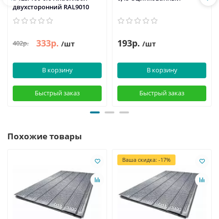
двухсторонний RAL9010
333р.
193р.
402р.
/шт
/шт
В корзину
В корзину
Быстрый заказ
Быстрый заказ
Похожие товары
Ваша скидка: -17%