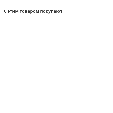
С этим товаром покупают
/шт
Воронка выпускная D125/100-0.6 Пластизол двухсторонний
RAL8017
329р.
В корзину