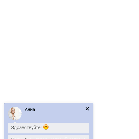
Перфорированный профилированный лист Т50-1056-1,0
Полиэстер-М
1078р.
1299р.
В корзину
Быстрый заказ
/м2
Анна
Здравствуйте!