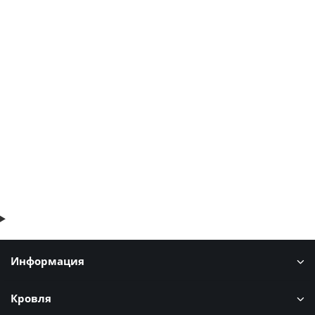
Перфорированный профилированный лист Т50-1056-1,2
Полиэстер-М
1134р.
1366р.
В корзину
Быстрый заказ
Информация
Кровля