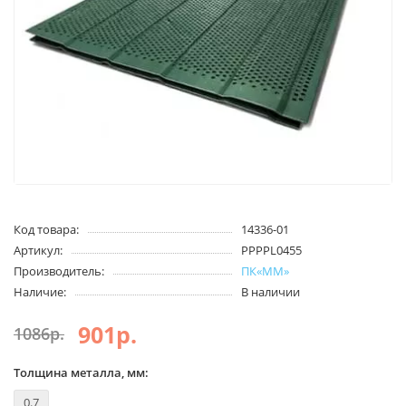
Код товара:
14336-01
Артикул:
PPPPL0455
Производитель:
ПК«ММ»
Наличие:
В наличии
901р.
1086р.
Толщина металла, мм:
0.7