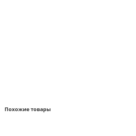
Планка торцевая сегментная 30мм Левая 0,5 Quarzit lite с
пленкой
378р.
В корзину
Быстрый заказ
Похожие товары
/м2