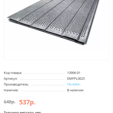
Код товара:
13906-01
Артикул:
EMPPL0025
Производитель:
ПК«ММ»
Наличие:
В наличии
537р.
648р.
Толщина металла, мм: