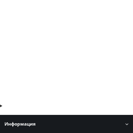
Перфорированный профилированный лист Т6-917-0,85
(Оцинк)
1020р.
1228р.
В корзину
Быстрый заказ
Информация