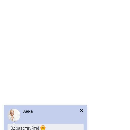
Перфорированный профилированный лист Т6-917-0,75
(Оцинк)
962р.
1160р.
В корзину
Быстрый заказ
/м2
Анна
Здравствуйте!