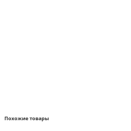
/шт
Лист 08ПС+Zn 0,70х1000х1800 Калитка-Дерево ROLLED
2474р.
2981р.
В корзину
Быстрый заказ
Похожие товары