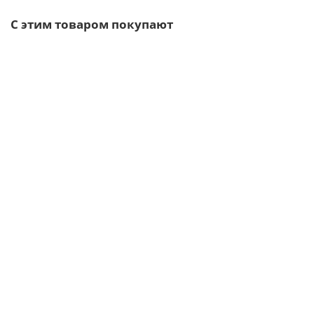
С этим товаром покупают
Ваша скидка: -17%
/шт
Воронка выпускная D125/100-0.6 Пластизол двухсторонний
RAL9010
327р.
394р.
В корзину