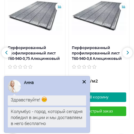
Перфорированный
Перфорированный
профилированный лист
профилированный лист
Т60-940-0,75 Алюцинковый
Т60-940-0,8 Алюцинковый
1234р.
1265р.
/м2
/м2
Анна
В корзину
В корзину
Здравствуйте!
Колумбус - город, который сегодня
Быстрый заказ
Быстрый заказ
победил в акции и мы доставляем
в него бесплатно