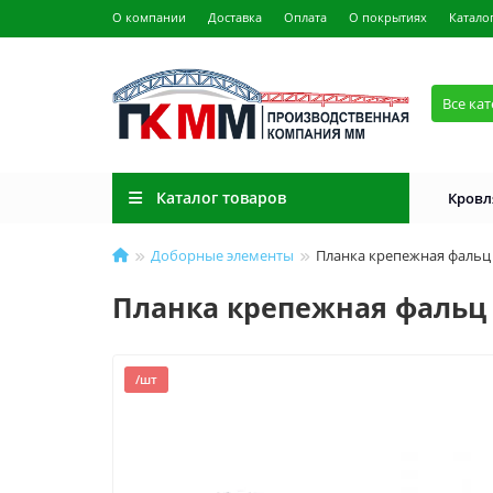
О компании
Доставка
Оплата
О покрытиях
Катало
Все ка
Каталог товаров
Кровл
Доборные элементы
Планка крепежная фальц 0
Планка крепежная фальц 0
/шт