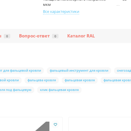
мкм
Все характеристики
ы
Вопрос-ответ
Каталог RAL
0
0
т для фальцевой кровли
фальцевый инструмент для кровли
снегоза
евой кровли
фальцева кровля
фальцевая кровля
фальцевая кров
вля под фальцевую
клик фальцевая кровля