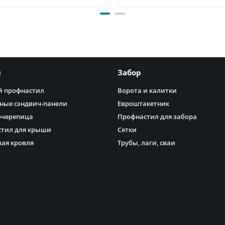
я
Забор
 профнастил
Ворота и калитки
ные сэндвич-панели
Евроштакетник
очерепица
Профнастил для забора
тил для крыши
Сетки
ая кровля
Трубы, лаги, сваи