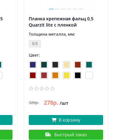
,5
Планка крепежная фальц 0,5
Планка к
Quarzit lite с пленкой
Quarzit 
Толщина металла, мм:
Толщина 
0.5
0.5
Цвет:
Цвет:
278р.
308р.
326р.
/шт
/
В корзину
Быстрый заказ