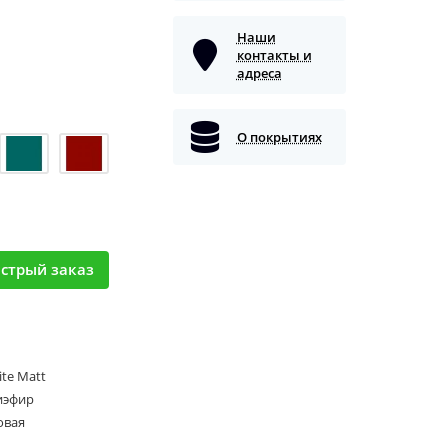
Наши
контакты и
адреса
О покрытиях
стрый заказ
ite Matt
иэфир
овая