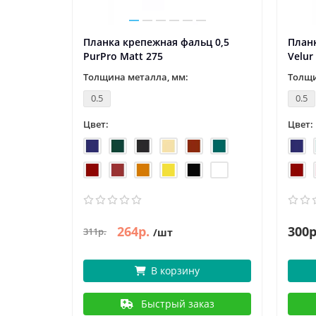
 60х97
Планка крепежная фальц 0,5
Планк
PurPro Matt 275
Velur
Толщина металла, мм:
Толщи
0.5
0.5
Цвет:
Цвет:
264р.
300р
311р.
/шт
В корзину
аз
Быстрый заказ