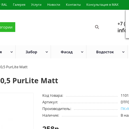
г RAL
Галерея
Услуги
Новости
Контакты
Консультация в MAX
+7 (4
тегории
info
я
Забор
Фасад
Водосток
,5 PurLite Мatt
,5 PurLite Мatt
Код товара:
1101
Артикул:
DTF
Производитель:
ПК«
Наличие:
В н
258р.