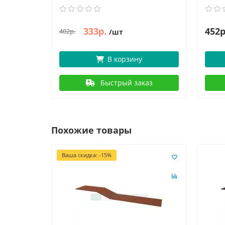
333р.
452р
402р.
/шт
В корзину
Быстрый заказ
Похожие товары
Ваша скидка: -15%