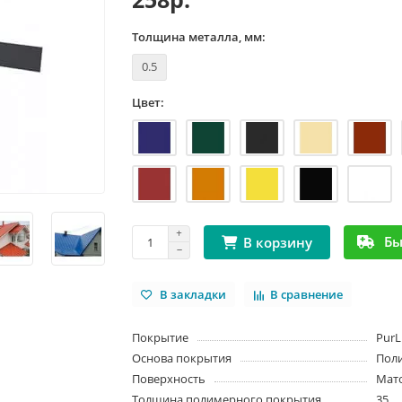
Толщина металла, мм:
0.5
Цвет:
Бы
В корзину
В закладки
В сравнение
Покрытие
PurL
Основа покрытия
Пол
Поверхность
Мат
Толщина полимерного покрытия,
35