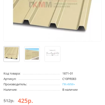
Код товара:
1871-01
Артикул:
С10PR083
Производитель:
ПК«ММ»
Наличие:
В наличии
425р.
512р.