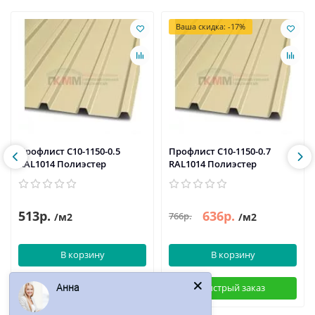
Ваша скидка: -17%
Профлист С10-1150-0.5
Профлист С10-1150-0.7
RAL1014 Полиэстер
RAL1014 Полиэстер
513р.
636р.
766р.
/м2
/м2
В корзину
В корзину
Анна
Быстрый заказ
Быстрый заказ