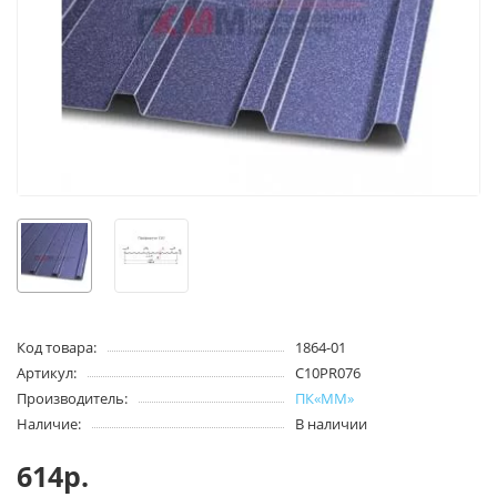
Код товара:
1864-01
Артикул:
С10PR076
Производитель:
ПК«ММ»
Наличие:
В наличии
614р.