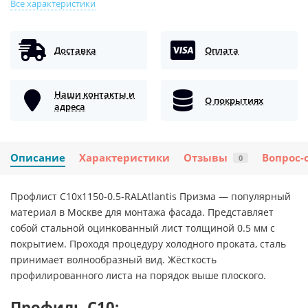
Все характеристики
Доставка
Оплата
Наши контакты и
О покрытиях
адреса
Описание
Характеристики
Отзывы
Вопрос-
0
Профлист С10х1150-0.5-RALAtlantis Призма — популярный
материал в Москве для монтажа фасада. Представляет
собой стальной оцинкованный лист толщиной 0.5 мм с
покрытием. Проходя процедуру холодного проката, сталь
принимает волнообразный вид. Жёсткость
профилированного листа на порядок выше плоского.
Профиль С10: