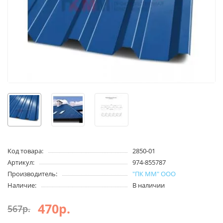
Код товара:
2850-01
Артикул:
974-855787
Производитель:
"ПК ММ" ООО
Наличие:
В наличии
470р.
567р.