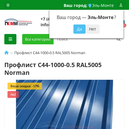
Ваш город:
Эль-Монте
Ваш город —
Эль-Монте
?
+7 (499) 648-92-94
info@evroshtaketnikmoskva.ru
0
Все категории
Профлист С44-1000-0.5 RAL5005 Norman
Профлист С44-1000-0.5 RAL5005
Norman
Ваша скидка: -17%
/м2