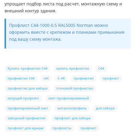
упрощает подбор листа под расчет, монтажную схему и
внешний контур здания.
Профлист С44-1000-0.5 RAL5005 Norman можно
оформить вместе с крепежом и планками примыкания
под вашу схему монтажа.
Купить профнастил С44
купить профнастил
С44
профнастил С44
с44
С-44
профнастил
профлист
профнастил для забора
стеновой профнастил
несущий профлист
лист профилированный
профилированный лист
металлопрофиль
для забора
заборный профнастил
профлист для забора
профлист для крыши
профлисты
профлист