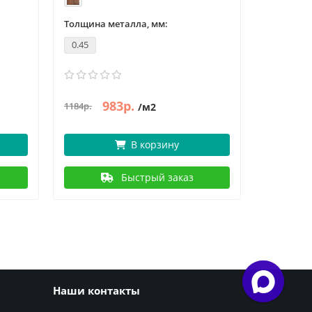
Толщина металла, мм:
Толщина 
0.45
0.45
983р.
8
1184р.
1021р.
/м2
В корзину
Быстрый заказ
Наши контакты