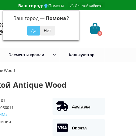
Ваш город:
Помона
Личный кабинет
Ваш город —
Помона
?
99) 648-92-94
@evroshtaketnikmoskva.ru
0
Элементы кровли
Калькулятор
que Wood
нкой Antique Wood
-01
Доставка
20Б0011
ММ»
аличии
Оплата