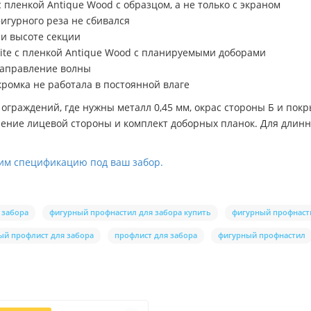
 с пленкой Antique Wood с образцом, а не только с экраном
фигурного реза не сбивался
 и высоте секции
lite с пленкой Antique Wood с планируемыми доборами
направление волны
кромка не работала в постоянной влаге
раждений, где нужны металл 0,45 мм, окрас стороны Б и покрыт
авление лицевой стороны и комплект доборных планок. Для длин
им спецификацию под ваш забор.
 забора
фигурный профнастил для забора купить
фигурный профнасти
ый профлист для забора
профлист для забора
фигурный профнастил