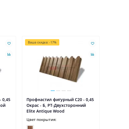
Ваша скидка: -17%
Ваша скидк
 0,45
Профнастил фигурный С20 - 0,45
Профнаст
кой
Окрас - Б, PT-Двухсторонний
Окрас - Б
Elite Antique Wood
Coffee W
Цвет покрытия:
Цвет пок