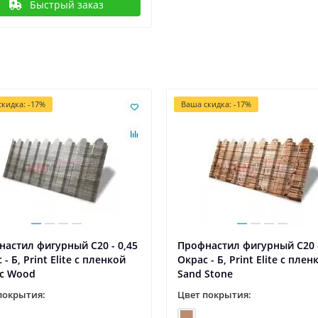
Быстрый заказ
кидка: -17%
Ваша скидка: -17%
астил фигурный С20 - 0,45
Профнастил фигурный С20 -
 - Б, Print Elite с пленкой
Окрас - Б, Print Elite с плен
ic Wood
Sand Stone
покрытия:
Цвет покрытия: