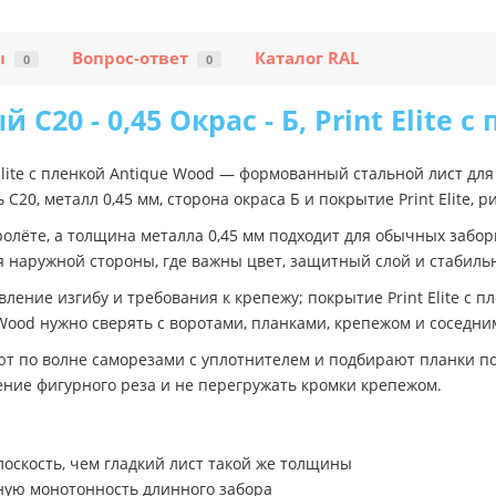
ы
Вопрос-ответ
Каталог RAL
0
0
20 - 0,45 Окрас - Б, Print Elite 
t Elite с пленкой Antique Wood — формованный стальной лист д
20, металл 0,45 мм, сторона окраса Б и покрытие Print Elite, р
ролёте, а толщина металла 0,45 мм подходит для обычных забо
ля наружной стороны, где важны цвет, защитный слой и стабиль
вление изгибу и требования к крепежу; покрытие Print Elite с 
ue Wood нужно сверять с воротами, планками, крепежом и соседн
ют по волне саморезами с уплотнителем и подбирают планки под
ение фигурного реза и не перегружать кромки крепежом.
скость, чем гладкий лист такой же толщины
ную монотонность длинного забора