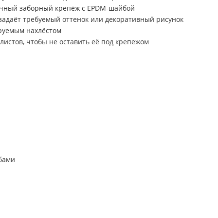
ычный заборный крепёж с EPDM-шайбой
d задаёт требуемый оттенок или декоративный рисунок
ируемым нахлёстом
истов, чтобы не оставить её под крепежом
бами