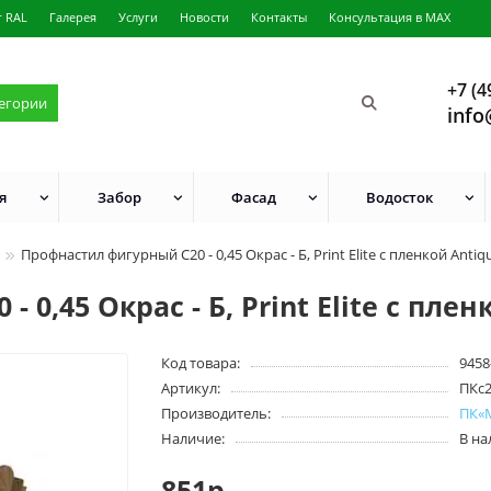
г RAL
Галерея
Услуги
Новости
Контакты
Консультация в MAX
+7 (4
тегории
info
я
Забор
Фасад
Водосток
Профнастил фигурный С20 - 0,45 Окрас - Б, Print Elite с пленкой Anti
 0,45 Окрас - Б, Print Elite с пле
Код товара:
9458
Артикул:
ПКс
Производитель:
ПК«
Наличие:
В н
851р.