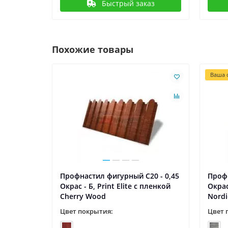
Быстрый заказ
Похожие товары
Ваша с
0 - 0,45
Профнастил фигурный С20 - 0,45
Профн
пленкой
Окрас - Б, Print Elite с пленкой
Окрас
Cherry Wood
Nord
Цвет покрытия:
Цвет 