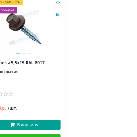
кидка: -17%
 продаж!
езы 5,5х19 RAL 8017
покрытия:
5р.
/шт.
В корзину