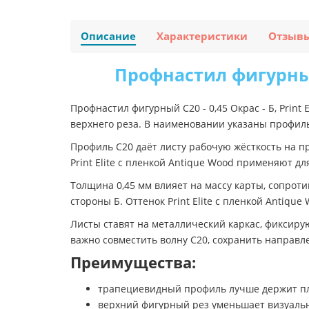
Описание
Характеристики
Отзыв
Профнастил фигурный С
Профнастил фигурный С20 - 0,45 Окрас - Б, Prin
верхнего реза. В наименовании указаны профиль С
Профиль С20 даёт листу рабочую жёсткость на п
Print Elite с пленкой Antique Wood применяют д
Толщина 0,45 мм влияет на массу карты, сопроти
стороны Б. Оттенок Print Elite с пленкой Antiq
Листы ставят на металлический каркас, фиксиру
важно совместить волну С20, сохранить направл
Преимущества:
трапециевидный профиль лучше держит пло
верхний фигурный рез уменьшает визуаль