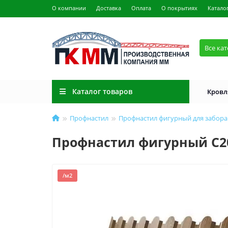
О компании
Доставка
Оплата
О покрытиях
Катало
Все ка
Каталог товаров
Кровл
Профнастил
Профнастил фигурный для забора
Профнастил фигурный С20 -
/м2