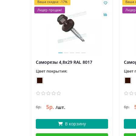
Ваша скидка: -17%
Ваша с
Лидер продаж!
Лидер
Саморезы 4,8х29 RAL 8017
Самор
Цвет покрытия:
Цвет 
5р.
6р.
6р.
/шт.
В корзину