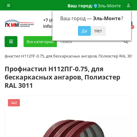
Ваш город:
Эль-Монте
Ваш город —
Эль-Монте
?
+7 (499) 648-92-94
info@evroshtaketnikmoskva.ru
0
Все категории
рофнастил H112ПГ-0.75, для бескаркасных ангаров, Полиэстер RAL 3011
Профнастил H112ПГ-0.75, для
бескаркасных ангаров, Полиэстер
RAL 3011
/м2