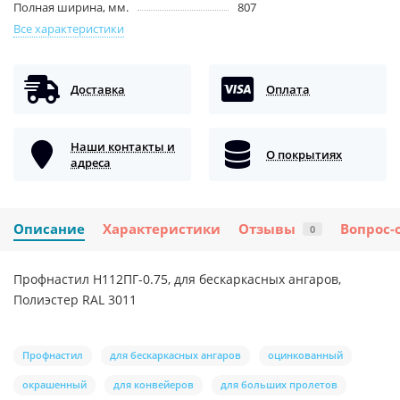
Полная ширина, мм.
807
Все характеристики
Доставка
Оплата
Наши контакты и
О покрытиях
адреса
Описание
Характеристики
Отзывы
Вопрос-
0
Профнастил H112ПГ-0.75, для бескаркасных ангаров,
Полиэстер RAL 3011
Профнастил
для бескаркасных ангаров
оцинкованный
окрашенный
для конвейеров
для больших пролетов