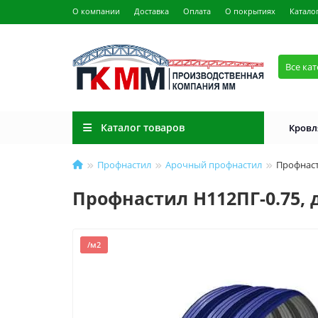
О компании
Доставка
Оплата
О покрытиях
Катало
Все ка
Каталог товаров
Кровл
Профнастил
Арочный профнастил
Профнаст
Профнастил H112ПГ-0.75, 
/м2