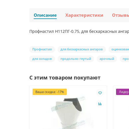
Описание
Характеристики
Отзыв
Профнастил H112ПГ-0.75, для бескаркасных ангар
Профнастил
для бескаркасных ангаров
оцинкова
для складов
продольно гнутый
арочный
про
С этим товаром покупают
Ваша скидка: -17%
Лидер