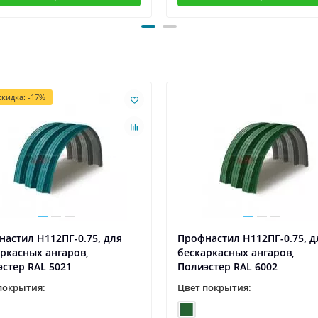
кидка: -17%
астил H112ПГ-0.75, для
Профнастил H112ПГ-0.75, д
ркасных ангаров,
бескаркасных ангаров,
стер RAL 5021
Полиэстер RAL 6002
покрытия:
Цвет покрытия: