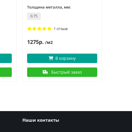
Толщина металла, мм:
Толщина 
0.75
0.75
1 отзыв
1275р.
1
1533р.
/м2
В корзину
Быстрый заказ
Наши контакты