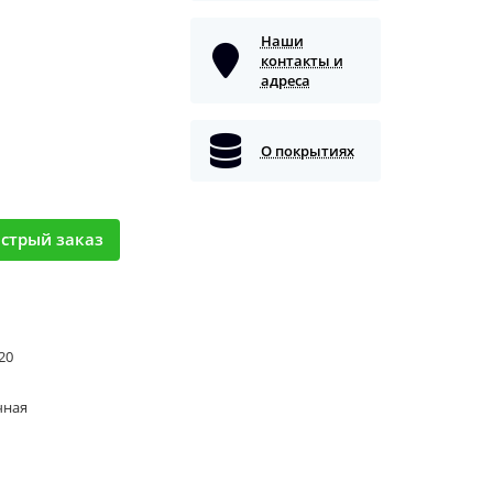
Наши
контакты и
адреса
О покрытиях
стрый заказ
 20
чная