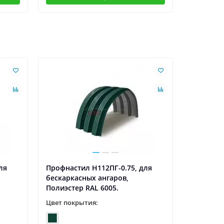
Ваша скидк
ля
Профнастил H112ПГ-0.75, для
Профнаст
бескаркасных ангаров,
бескарка
Полиэстер RAL 6005.
Полиэсте
Цвет покрытия:
Цвет пок