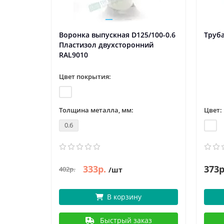
Воронка выпускная D125/100-0.6
Труба
Пластизол двухсторонний
RAL9010
Цвет покрытия:
Толщина металла, мм:
Цвет:
0.6
333р.
373р
402р.
/шт
В корзину
Быстрый заказ