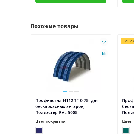
Похожие товары
Ваша с
5, для
Профнастил H112ПГ-0.75, для
Профн
бескаркасных ангаров,
беска
Полиэстер RAL 5005.
Полиэ
Цвет покрытия:
Цвет 