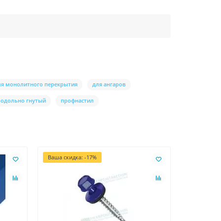
ля монолитного перекрытия
для ангаров
родольно гнутый
профнастил
Ваша скидка: -17%
Ваша скидк