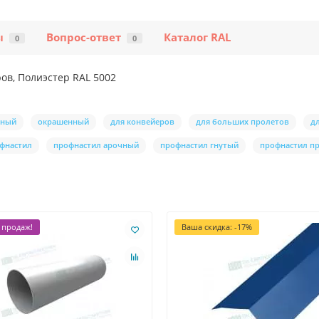
ы
Вопрос-ответ
Каталог RAL
0
0
ов, Полиэстер RAL 5002
нный
окрашенный
для конвейеров
для больших пролетов
д
фнастил
профнастил арочный
профнастил гнутый
профнастил п
 продаж!
Ваша скидка: -17%