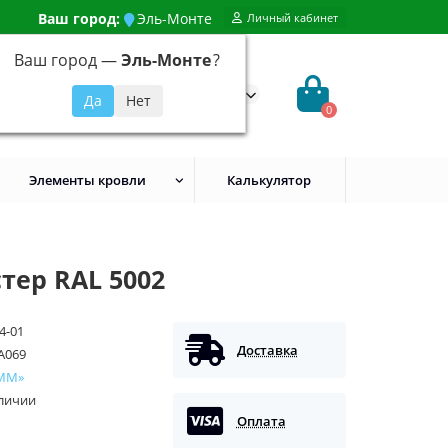
Ваш город:
Эль-Монте
Личный кабинет
Ваш город —
Эль-Монте
?
99) 648-92-94
@evroshtaketnikmoskva.ru
0
Элементы кровли
Калькулятор
тер RAL 5002
4-01
Доставка
A069
ММ»
аличии
Оплата