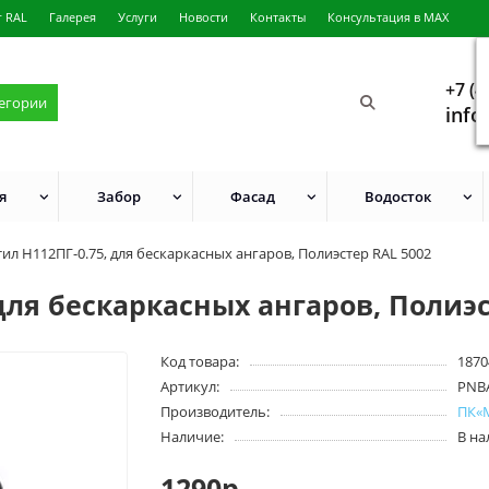
г RAL
Галерея
Услуги
Новости
Контакты
Консультация в MAX
+7 (4
тегории
info
я
Забор
Фасад
Водосток
ил H112ПГ-0.75, для бескаркасных ангаров, Полиэстер RAL 5002
для бескаркасных ангаров, Полиэс
Код товара:
1870
Артикул:
PNB
Производитель:
ПК«
Наличие:
В н
1290р.