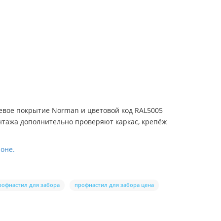
евое покрытие Norman и цветовой код RAL5005
онтажа дополнительно проверяют каркас, крепёж
оне.
рофнастил для забора
профнастил для забора цена