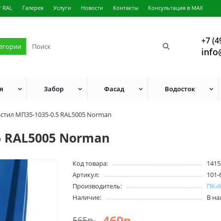
г RAL
Галерея
Услуги
Новости
Контакты
Консультация в MAX
+7 (4
тегории
info
я
Забор
Фасад
Водосток
стил МП35-1035-0.5 RAL5005 Norman
5 RAL5005 Norman
Код товара:
1415
Артикул:
101-
Производитель:
ПК«
Наличие:
В н
469р.
565р.