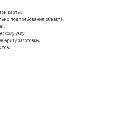
вой карты.
ьно под требования объекта.
ии.
ескому узлу.
бариту заготовки.
стов.