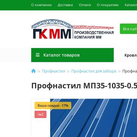
О компании
Доставка
Оплата
О покрытиях
Катало
Все ка
Каталог товаров
Кровл
Профнастил
Профнастил для забора
Профна
Профнастил МП35-1035-0.
Ваша скидка: -17%
/м2