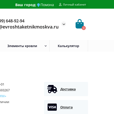
Ваш город:
Помона
Личный кабинет
99) 648-92-94
@evroshtaketnikmoskva.ru
0
Элементы кровли
Калькулятор
-01
Доставка
693267
ММ»
аличии
Оплата