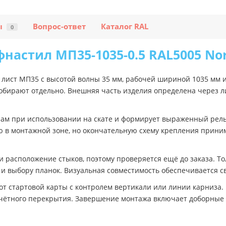
ы
Вопрос-ответ
Каталог RAL
0
настил МП35-1035-0.5 RAL5005 N
ист МП35 с высотой волны 35 мм, рабочей шириной 1035 мм и 
собирают отдельно. Внешняя часть изделия определена через 
рам при использовании на скате и формирует выраженный рель
ю в монтажной зоне, но окончательную схему крепления прини
и расположение стыков, поэтому проверяется ещё до заказа. Т
и выбору планок. Визуальная совместимость обеспечивается св
от стартовой карты с контролем вертикали или линии карниза.
чётного перекрытия. Завершение монтажа включает доборные 