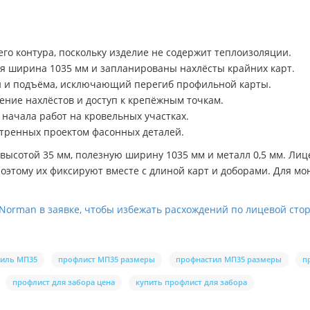
го контура, поскольку изделие не содержит теплоизоляции.
ая ширина 1035 мм и запланированы нахлёсты крайних карт.
ки и подъёма, исключающий перегиб профильной карты.
ение нахлёстов и доступ к крепёжным точкам.
 начала работ на кровельных участках.
тренных проектом фасонных деталей.
высотой 35 мм, полезную ширину 1035 мм и металл 0,5 мм. Лиц
поэтому их фиксируют вместе с длиной карт и доборами. Для м
Norman в заявке, чтобы избежать расхождений по лицевой стор
иль МП35
профлист МП35 размеры
профнастил МП35 размеры
п
профлист для забора цена
купить профлист для забора