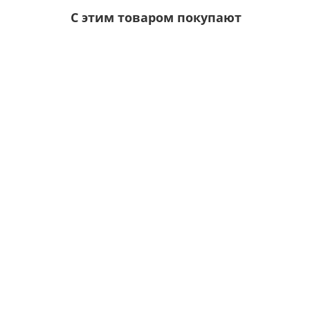
С этим товаром покупают
Ваша скидка: -17%
/шт.
Саморезы 5,5х19 RAL 5005
Цвет покрытия:
5р.
6р.