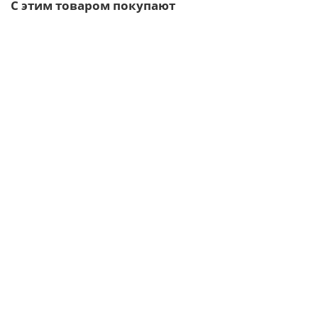
С этим товаром покупают
Ваша скидка: -17%
Лидер продаж!
/шт.
Саморезы 5,5х19 RAL 7004
5р.
6р.
В корзину
Быстрый заказ