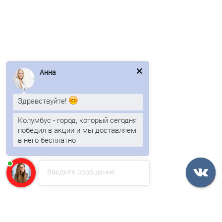
Профнастил МП35-1035-0.5 RAL7047 Полиэстер
466р.
Анна
В корзину
Здравствуйте!
Быстрый заказ
Колумбус - город, который сегодня
победил в акции и мы доставляем
Ваша скидка: -17%
в него бесплатно
/м2
Введите сообщение