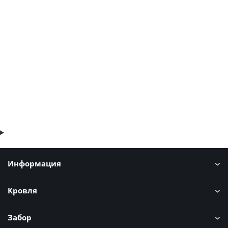
Профнастил МП35-1035-0.45 RAL8017 Полиэстер
381р.
459р.
В корзину
Быстрый заказ
Информация
Кровля
Забор