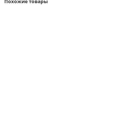
Похожие товары
/м2
Профнастил МП35-1035-0.8 RAL7004 Полиэстер
639р.
В корзину
Быстрый заказ