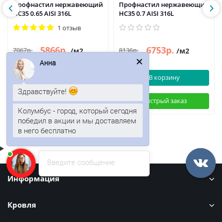
Профнастил нержавеющий
Профнастил нержавеющий
НС35 0.65 AISI 316L
НС35 0.7 AISI 316L
1 отзыв
5866р.
6753р.
7067р.
8136р.
/м2
/м2
Анна
В корзину
В корзину
Здравствуйте!
Быстрый заказ
Быстрый заказ
Колумбус - город, который сегодня
победил в акции и мы доставляем
в него бесплатно
Введите сообщение
Информация
Кровля