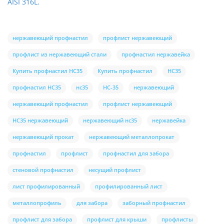
AISI 316L.
нержавеющий профнастил
профлист нержавеющий
профлист из нержавеющий стали
профнастил нержавейка
Купить профнастил НС35
Купить профнастил
НС35
профнастил НС35
нс35
НС-35
нержавеющий
нержавеющий профнастил
профлист нержавеющий
НС35 нержавеющий
нержавеющий нс35
нержавейка
нержавеющий прокат
нержавеющий металлопрокат
профнастил
профлист
профнастил для забора
стеновой профнастил
несущий профлист
лист профилированный
профилированный лист
металлопрофиль
для забора
заборный профнастил
профлист для забора
профлист для крыши
профлисты