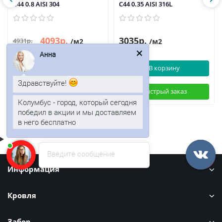
С44 0.8 AISI 304
С44 0.35 AISI 316L
4093р.
3035р.
4931р.
/м2
/м2
Анна
В корзину
В корзину
Здравствуйте!
Быстрый заказ
Быстрый заказ
Колумбус - город, который сегодня
победил в акции и мы доставляем
в него бесплатно
Введите сообщение
Информация
Кровля
Забор