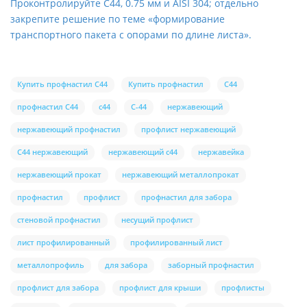
Проконтролируйте С44, 0.75 мм и AISI 304; отдельно
закрепите решение по теме «формирование
транспортного пакета с опорами по длине листа».
Купить профнастил С44
Купить профнастил
С44
профнастил С44
с44
С-44
нержавеющий
нержавеющий профнастил
профлист нержавеющий
С44 нержавеющий
нержавеющий с44
нержавейка
нержавеющий прокат
нержавеющий металлопрокат
профнастил
профлист
профнастил для забора
стеновой профнастил
несущий профлист
лист профилированный
профилированный лист
металлопрофиль
для забора
заборный профнастил
профлист для забора
профлист для крыши
профлисты