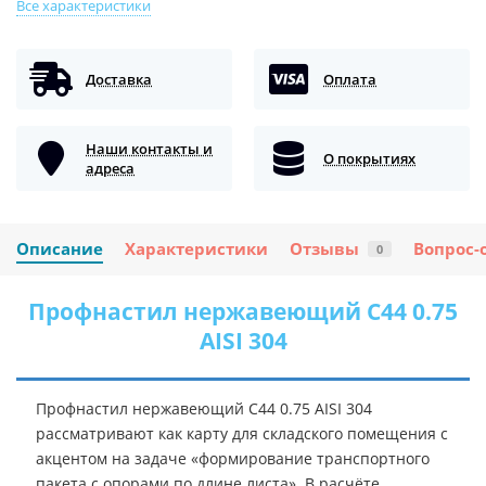
Все характеристики
Доставка
Оплата
Наши контакты и
О покрытиях
адреса
Описание
Характеристики
Отзывы
Вопрос-
0
Профнастил нержавеющий С44 0.75
AISI 304
Профнастил нержавеющий С44 0.75 AISI 304
рассматривают как карту для складского помещения с
акцентом на задаче «формирование транспортного
пакета с опорами по длине листа». В расчёте