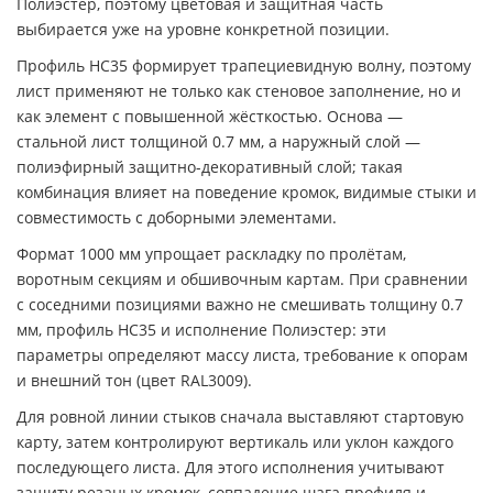
Полиэстер, поэтому цветовая и защитная часть
выбирается уже на уровне конкретной позиции.
Профиль НС35 формирует трапециевидную волну, поэтому
лист применяют не только как стеновое заполнение, но и
как элемент с повышенной жёсткостью. Основа —
стальной лист толщиной 0.7 мм, а наружный слой —
полиэфирный защитно-декоративный слой; такая
комбинация влияет на поведение кромок, видимые стыки и
совместимость с доборными элементами.
Формат 1000 мм упрощает раскладку по пролётам,
воротным секциям и обшивочным картам. При сравнении
с соседними позициями важно не смешивать толщину 0.7
мм, профиль НС35 и исполнение Полиэстер: эти
параметры определяют массу листа, требование к опорам
и внешний тон (цвет RAL3009).
Для ровной линии стыков сначала выставляют стартовую
карту, затем контролируют вертикаль или уклон каждого
последующего листа. Для этого исполнения учитывают
защиту резаных кромок, совпадение шага профиля и