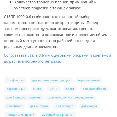
Количество торцевых планок, примыканий и
участков подрезки в текущем заказе
С18ПГ-1000-0.6 выбирают как связанный набор
параметров, а не только по цифре толщины. Перед
заказом проверяют дугу, шаг основания, крепеж,
количество полотен и оцинкованное исполнение; объем за
погонный метр уточняют по рабочей раскладке и
реальным длинам элементов.
Сопоставьте сталь 0.6 мм с дуговыми опорами и крепежом
до расчета погонного метража.
Профнастил
для арочных конструкций
оцинкованный
окрашенный
С18ПГ
С21ПГ
С44ПГ
для конвейеров
для больших пролетов
для монолитного перекрытия
для ангара
для ангаров
для складов
для склада
продольно гнутый
арочный профнастил