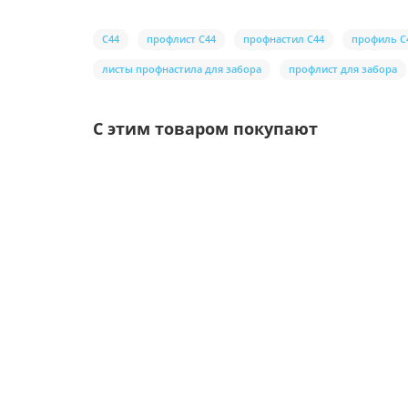
С44
профлист С44
профнастил С44
профиль С
листы профнастила для забора
профлист для забора
С этим товаром покупают
Ваша скидка: -17%
/шт.
Саморезы 5,5х19 RAL 6002
Цвет покрытия: