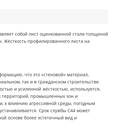
тавляет собой лист оцинкованной стали толщиной
н. Жёсткость профилированного листа на
ормацию, что это «стеновой» материал,
альном, так и в гражданском строительстве.
остью и усиленной жёсткостью. используется,
ых территорий, промышленных зон и
и, к влиянию агрессивной среды, погодным
устанавливается. Срок службы С44 может
ной основе более эстетичный вид и