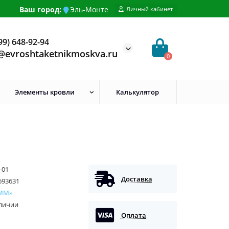
Ваш город:
Эль-Монте
Личный кабинет
99) 648-92-94
@evroshtaketnikmoskva.ru
0
Элементы кровли
Калькулятор
-01
Доставка
693631
ММ»
аличии
Оплата