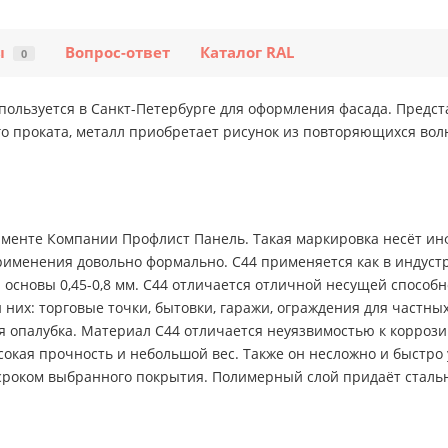
ы
Вопрос-ответ
Каталог RAL
0
пользуется в Санкт-Петербурге для оформления фасада. Предс
го проката, металл приобретает рисунок из повторяющихся вол
менте Компании Профлист Панель. Такая маркировка несёт инф
именения довольно формально. С44 применяется как в индустри
 основы 0,45-0,8 мм. С44 отличается отличной несущей способн
них: торговые точки, бытовки, гаражи, ограждения для частн
 опалубка. Материал С44 отличается неуязвимостью к коррози
окая прочность и небольшой вес. Также он несложно и быстро 
м сроком выбранного покрытия. Полимерный слой придаёт сталь