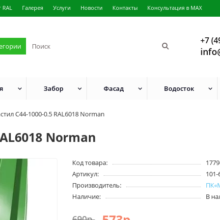
г RAL
Галерея
Услуги
Новости
Контакты
Консультация в MAX
+7 (4
тегории
info
я
Забор
Фасад
Водосток
стил С44-1000-0.5 RAL6018 Norman
RAL6018 Norman
Код товара:
1779
Артикул:
101-
Производитель:
ПК«
Наличие:
В н
573р.
690р.