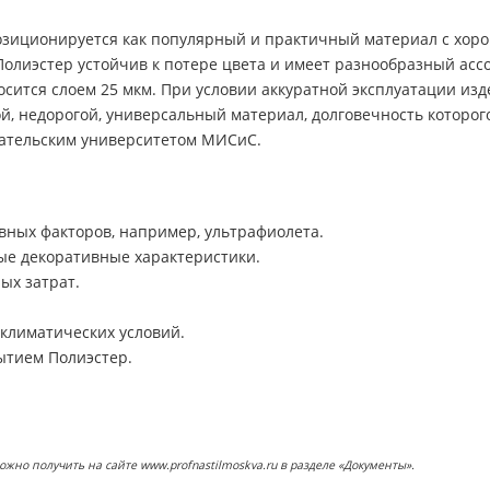
зиционируется как популярный и практичный материал с хоро
Полиэстер устойчив к потере цвета и имеет разнообразный асс
носится слоем 25 мкм. При условии аккуратной эксплуатации из
той, недорогой, универсальный материал, долговечность которо
ательским университетом МИСиС.
вных факторов, например, ультрафиолета.
ые декоративные характеристики.
ых затрат.
 климатических условий.
ытием Полиэстер.
о получить на сайте www.profnastilmoskva.ru в разделе «Документы».