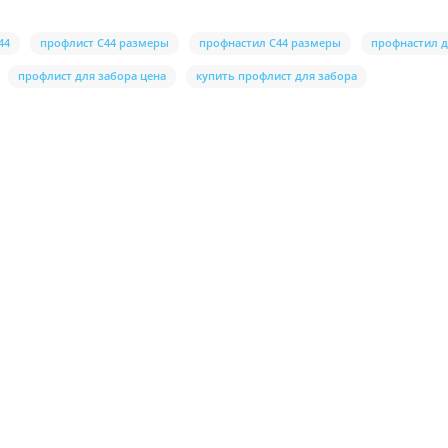
44
профлист С44 размеры
профнастил С44 размеры
профнастил д
профлист для забора цена
купить профлист для забора