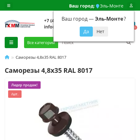
Ваш город:
Эль-Монте
Ваш город —
Эль-Монте
?
+7 (499) 648-92-94
info@evroshtaketnikmoskva.ru
0
Все категории
Саморезы 4,8х35 RAL 8017
Саморезы 4,8х35 RAL 8017
Лидер продаж!
/шт.