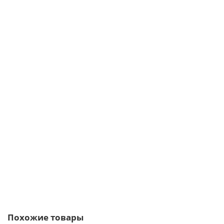
/шт
Планка торцевая 142х100 0,5 Quarzit Pro Matt
792р.
В корзину
Быстрый заказ
Похожие товары