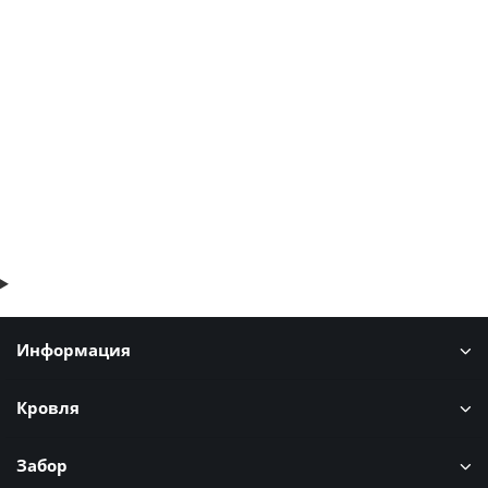
Тегола Антик зеленый
279р.
В корзину
Быстрый заказ
Информация
Кровля
Забор