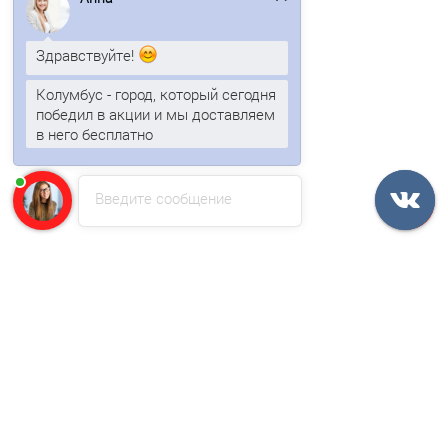
Тегола Антик терракота
Здравствуйте!
Колумбус - город, который сегодня
279р.
победил в акции и мы доставляем
в него бесплатно
В корзину
Введите сообщение
Быстрый заказ
/м2