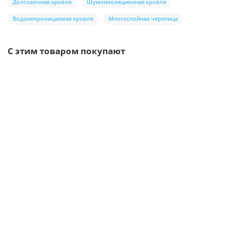
Долговечная кровля
Шумоизоляционная кровля
Водонепроницаемая кровля
Многослойная черепица
С этим товаром покупают
/шт
Труба соединительная D100х1000-0.5 Пластизол
двухсторонний RAL8017
374р.