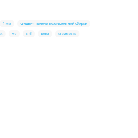
1 мм
сэндвич-панели поэлементной сборки
ск
мо
спб
цена
стоимость