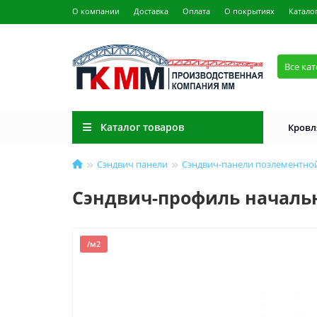
О компании
Доставка
Оплата
О покрытиях
Катало
Все ка
Каталог товаров
Кровл
Сэндвич панели
Сэндвич-панели поэлементно
Сэндвич-профиль начальн
/м2