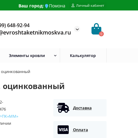
Ваш город:
Помона
Личный кабинет
99) 648-92-94
@evroshtaketnikmoskva.ru
0
Элементы кровли
Калькулятор
м, оцинкованный
м, оцинкованный
2-
Доставка
476
 />ПК«ММ»
аличии
Оплата