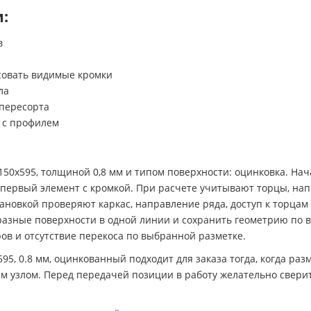
:
в
совать видимые кромки
ла
 пересорта
 с профилем
50х595, толщиной 0,8 мм и типом поверхности: оцинковка. Нач
ть первый элемент с кромкой. При расчете учитывают торцы, н
ановкой проверяют каркас, направление ряда, доступ к торцам
разные поверхности в одной линии и сохранить геометрию по в
ов и отсутствие перекоса по выбранной разметке.
, 0.8 мм, оцинкованный подходит для заказа тогда, когда разм
м узлом. Перед передачей позиции в работу желательно сверит