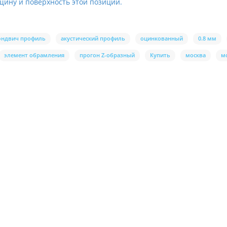
щину и поверхность этой позиции.
сэндвич профиль
акустический профиль
оцинкованный
0.8 мм
элемент обрамления
прогон Z-образный
Купить
москва
м
ухсторонний RAL9010