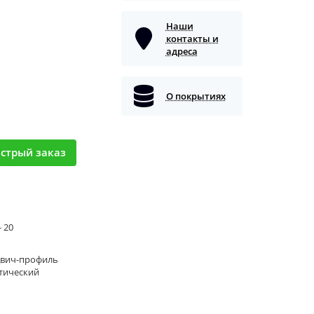
Наши
контакты и
адреса
О покрытиях
стрый заказ
- 20
двич-профиль
тический