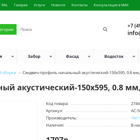
г RAL
Галерея
Услуги
Новости
Контакты
Консультация в MAX
+7 (4
тегории
info
я
Забор
Фасад
Водосток
й сборки
Сэндвич-профиль начальный акустический-150х595, 0.8 м
ый акустический-150х595, 0.8 м
Код товара:
2744
Артикул:
АС-5
Производитель:
<br
Наличие:
В н
1707р.