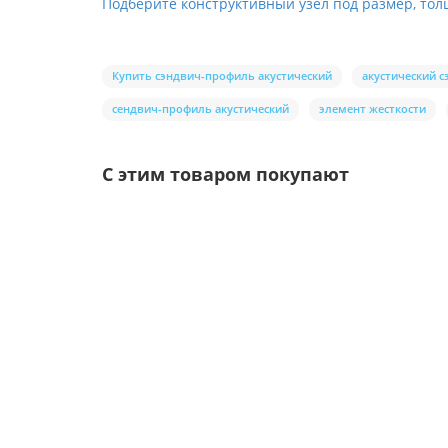
Подберите конструктивный узел под размер, тол
Купить сэндвич-профиль акустический
акустический 
сендвич-профиль акустический
элемент жесткости
С этим товаром покупают
Ваша скидка: -17%
/шт
Воронка выпускная D125/100-0.6 Пластизол дв