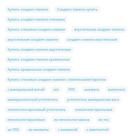
Купить сэндвич-панели
Сэндвич-панели купить
Купить сэндвич-панели стеновые
Купить стеновые сэндвич-панели
акустические сэндвич панели
акустические сэндвич-панели
сэндвич панели акустические
Купить сэндвич-панели акустические
Купить сэндвич-панели кровельные
Купить кровельные сэндвич-панели
Купить стеновые сэндвич-панели с пенополилистиролом
с минеральной ватой
ппс
ППС
минвата
минплита
минераловатный утеплитель
утеплитель минеральная вата
пенополистироловый утеплитель
пенополистирольные
пенополистироловые
из пенополистирола
из ппс
из ППС
из минваты
с минватой
с минплитой