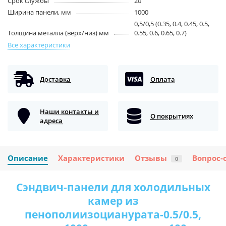
Срок службы
20
Ширина панели, мм
1000
0,5/0,5 (0.35, 0.4, 0.45, 0.5,
Толщина металла (верх/низ) мм
0.55, 0.6, 0.65, 0.7)
Все характеристики
Доставка
Оплата
Наши контакты и
О покрытиях
адреса
Описание
Характеристики
Отзывы
Вопрос-
0
Сэндвич-панели для холодильных
камер из
пенополиизоцианурата-0.5/0.5,