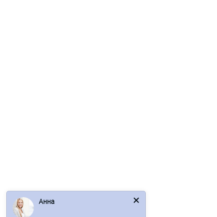
В корзину
Быстрый заказ
Ваша скидка: -17%
/м2
Сэндвич-панели для холодильных камер из
пенополиизоцианурата-0.5/0.5, ширина 1000 мм, толщина
100 мм, RAL9002
Анна
2453р.
2955р.