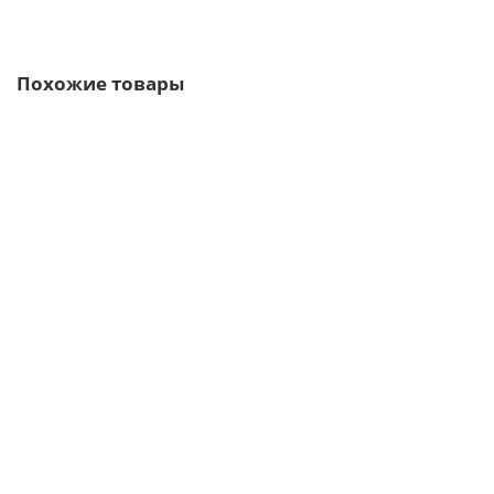
Быстрый заказ
Похожие товары
/м2
Сэндвич-панели для холодильных камер из
пенополиизоцианурата-0.5/0.5, ширина 1000 мм, толщина
100 мм, RAL6002
2455р.