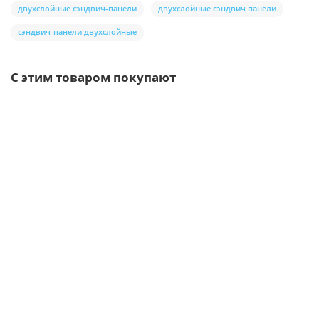
двухслойные сэндвич-панели
двухслойные сэндвич панели
сэндвич-панели двухслойные
С этим товаром покупают
Ваша скидка: -17%
Лидер продаж!
/шт
Уплотнитель замкового соединения ТСП (8 мм х 30 м)
38р.
45р.