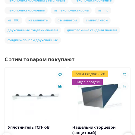
пенополистироловый утеплитель
пенополистирольные
пенополистироловые
из пенополистирола
из ппс
из ППС
из минваты
с минватой
с минплитой
двухслойные сэндвич-панели
двухслойные сэндвич панели
сэндвич-панели двухслойные
С этим товаром покупают
Ваша скидка: -17%
Лидер продаж!
Уплотнитель ТСП-К-В
Нащельник торцевой
(защитный)