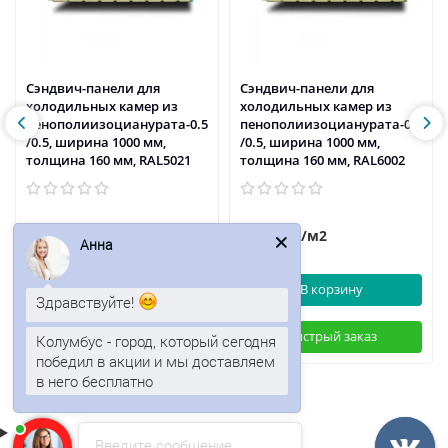
Сэндвич-панели для
Сэндвич-панели для
холодильных камер из
холодильных камер из
пенополиизоцианурата-0.5
пенополиизоцианурата-0.5
/0.5, ширина 1000 мм,
/0.5, ширина 1000 мм,
толщина 160 мм, RAL5021
толщина 160 мм, RAL6002
3041р.
3041р.
/м2
/м2
Анна
В корзину
В корзину
Здравствуйте!
Быстрый заказ
Быстрый заказ
Колумбус - город, который сегодня
победил в акции и мы доставляем
в него бесплатно
Введите сообщение